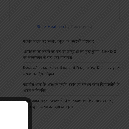
Stock Heatmap
by TradingView
प्रधान पाठक पर हमला, स्कूल का चपरासी गिरफ्तार
अधीक्षिका को हटाने की मांग पर छात्राओं का फूटा गुस्सा, NH-130
पर चक्काजाम से घंटों थमा यातायात
शिक्षक बने कलेक्टर: कक्षा में पढ़ाया भौतिकी, 100% रिजल्ट पर इसरो
भ्रमण का दिया तोहफा
कटघोरा थाना के आरक्षक प्रदीप राठौर एवं रामधन पटेल रिश्वतखोरी के
आरोप मे निलंबित
यादव समाज महिला संगठन ने जिला अध्यक्ष का किया भव्य स्वागत,
सावन झूला उत्सव का दिया आमंत्रण
"