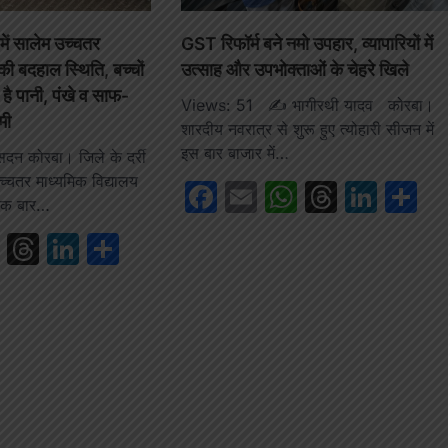
 में सालेम उच्चतर
GST रिफॉर्म बने नमो उपहार, व्यापारियों में
की बदहाल स्थिति, बच्चों
उत्साह और उपभोक्ताओं के चेहरे खिले
है पानी, पंखे व साफ-
Views: 51 ✍️ भागीरथी यादव कोरबा।
मी
शारदीय नवरात्र से शुरू हुए त्योहारी सीजन में
इस बार बाजार में…
न कोरबा। जिले के दर्री
उच्चतर माध्यमिक विद्यालय
Facebook
Email
WhatsAp
Thread
Link
S
 एक बार…
book
ail
WhatsApp
Threads
LinkedIn
Share