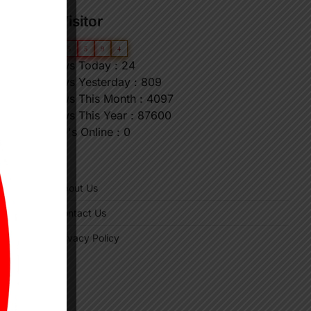
Our Visitor
0
6
5
5
9
4
Views Today : 24
Views Yesterday : 809
Views This Month : 4097
Views This Year : 87600
Who's Online : 0
र
"
About Us
Contact Us
Privacy Policy