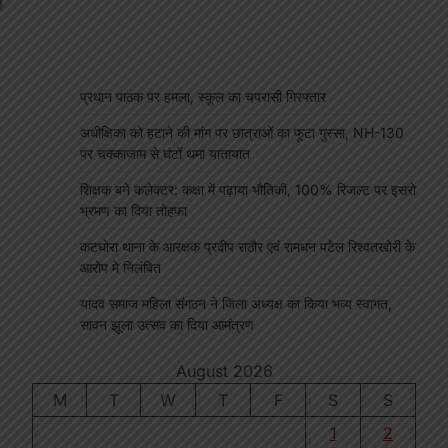
प्रधान पाठक पर हमला, स्कूल का चपरासी गिरफ्तार
अधीक्षिका को हटाने की मांग पर छात्राओं का फूटा गुस्सा, NH-130
पर चक्काजाम से घंटों थमा यातायात
p
s
edIn
hare
शिक्षक बने कलेक्टर: कक्षा में पढ़ाया भौतिकी, 100% रिजल्ट पर इसरो
भ्रमण का दिया तोहफा
कटघोरा थाना के आरक्षक प्रदीप राठौर एवं रामधन पटेल रिश्वतखोरी के
आरोप मे निलंबित
यादव समाज महिला संगठन ने जिला अध्यक्ष का किया भव्य स्वागत,
सावन झूला उत्सव का दिया आमंत्रण
August 2026
M
T
W
T
F
S
S
1
2