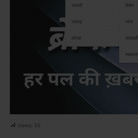
धमतरी
विशेष
रायगढ़
व्यंग्य
कोरबा
संपादक
साक्षात्
Views:
55