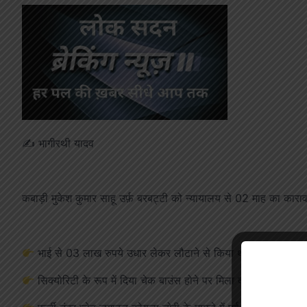
✍️ भागीरथी यादव
कबाड़ी मुकेश कुमार साहू उर्फ़ बरबट्टी को न्यायालय से 02 माह का का
भाई से 03 लाख रुपये उधार लेकर लौटाने से किया था इंकार
सिक्योरिटी के रूप में दिया चेक बाउंस होने पर मिला दंड