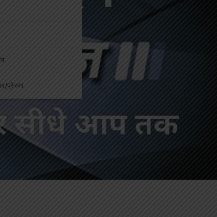
ीय
कार/प्रेरणा