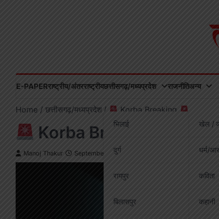
Skip
to
content
E-PAPER
राष्ट्रीय/अंतरराष्ट्रीय
छत्तीसगढ़/मध्यप्रदेश
राजनीति
अन्य
Home
छत्तीसगढ़/मध्यप्रदेश
Korba Breaking
भिलाई
खेल / व
Korba Breaking
दुर्ग
धर्म/आस
Manoj Thakur
September 24, 2025
रायपुर
कविता
बिलासपुर
कहानी