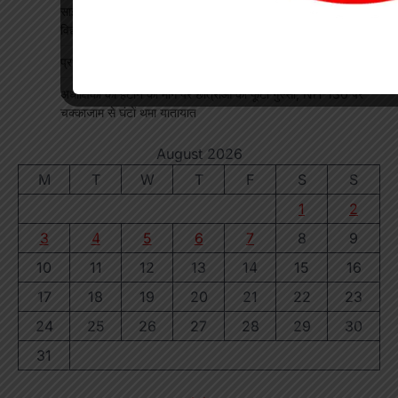
साइबर सुरक्षा एवं छात्र कानून जागरूकता कार्यक्रम आयोजित, प्रतिभावान
विद्यार्थियों का हुआ सम्मान
प्रधान पाठक पर हमला, स्कूल का चपरासी गिरफ्तार
अधीक्षिका को हटाने की मांग पर छात्राओं का फूटा गुस्सा, NH-130 पर
चक्काजाम से घंटों थमा यातायात
August 2026
M
T
W
T
F
S
S
1
2
3
4
5
6
7
8
9
10
11
12
13
14
15
16
17
18
19
20
21
22
23
24
25
26
27
28
29
30
31