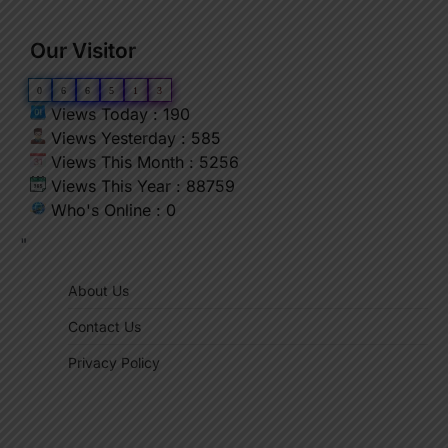
Our Visitor
0
6
6
5
1
3
Views Today : 190
Views Yesterday : 585
Views This Month : 5256
Views This Year : 88759
Who's Online : 0
"
About Us
Contact Us
Privacy Policy