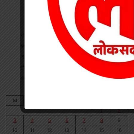
ब्रेकिंग : खेत में विवाद के बाद महिला की संदिग्ध मौत, पति फरार
श्रद्धा पेट्रोल पंप तिवारता में पुलिस का छापा गड़बड़ी की आशंका
भू-प्रभावित युवाओं को रोजगार देने की मांग, महाप्रबंधक को सौंपा ज्ञापन
बुंदेली-सुतर्रा मार्ग की बदहाली पर चक्काजाम, चार घंटे थमे वाहनों के पहिए
खेत में काम कर रहे किसान पर गिरी गाज, मौत
August 2026
M
T
W
T
F
S
S
1
2
3
4
5
6
7
8
9
10
11
12
13
14
15
16