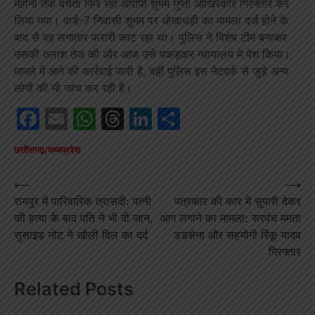
महीनों तक बचता फिर रहा आरोपी शुभम गुप्ता आखिरकार गिरफ्तार कर
लिया गया। वार्ड-7 निवासी शुभम पर धोखाधड़ी का मामला दर्ज होने के
बाद से वह लगातार फरारी काट रहा था। पुलिस ने विशेष टीम बनाकर
उसकी तलाश तेज की और आज उसे पकड़कर न्यायालय में पेश किया।
मामले में आगे की कार्रवाई जारी है, वहीं पुलिस इस नेटवर्क से जुड़े अन्य
लोगों की भी जांच कर रही है।
Facebook
Email
WhatsApp
Threads
LinkedIn
Share
छत्तीसगढ़/मध्यप्रदेश
Post
⟵
⟶
रायपुर में पारिवारिक त्रासदी: पत्नी
पत्रकार की कार में सुपारी देकर
navigation
की हत्या के बाद पति ने भी दी जान,
आग लगाने का मामला: सरपंच ममता
सुसाइड नोट ने खोली दिल का दर्द
डडसेना और सहयोगी रिंकू यादव
गिरफ्तार
Related Posts