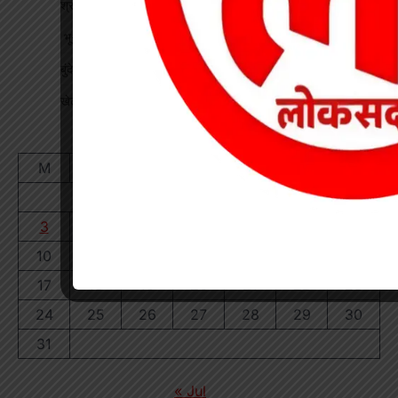
श्रद्धा पेट्रोल पंप तिवारता में पुलिस का छापा गड़बड़ी की आशंका
भू-प्रभावित युवाओं को रोजगार देने की मांग, महाप्रबंधक को सौंपा ज्ञापन
बुंदेली-सुतर्रा मार्ग की बदहाली पर चक्काजाम, चार घंटे थमे वाहनों के पहिए
खेत में काम कर रहे किसान पर गिरी गाज, मौत
August 2026
M
T
W
T
F
S
S
1
2
3
4
5
6
7
8
9
10
11
12
13
14
15
16
17
18
19
20
21
22
23
24
25
26
27
28
29
30
31
« Jul