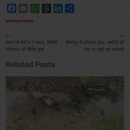
Facebook
Email
WhatsApp
Threads
LinkedIn
Share
छत्तीसगढ़/मध्यप्रदेश
Post
⟵
⟶
सावन में करें ये 7 उपाय, मिलेगी
बीजापुर में हथियार छोड़, उम्मीदों की
navigation
भोलेनाथ की विशेष कृपा
राह पर लौटे पूर्व नक्सली
Related Posts