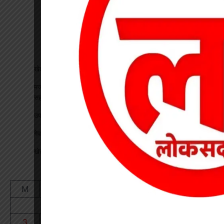
खेत में काम कर रहे किसान पर गिरी गाज, मौत
मजदूरी के 10 हजार लूटकर मजदूर को अहिरन नदी में फेंका, लकड़ी के
सहारे बची जान
उप जेल का कलेक्टर-एसपी ने किया निरीक्षण
गेवरा खदान में कोयला निकासी की समीक्षा, निदेशक ने दिए निर्देश
खेत में मिला चार फीट का मगरमच्छ देखें
August 2026
M
T
W
T
F
S
S
1
2
3
4
5
6
7
8
9