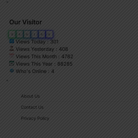
"
Our Visitor
0
6
6
1
6
6
Views Today : 301
Views Yesterday : 408
Views This Month : 4782
Views This Year : 88285
Who's Online : 4
"
About Us
Contact Us
Privacy Policy