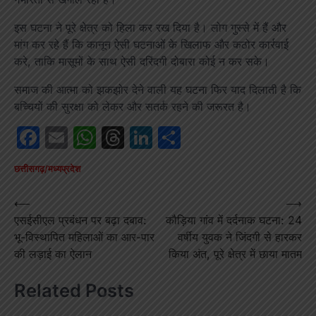
इस घटना ने पूरे क्षेत्र को हिला कर रख दिया है। लोग गुस्से में हैं और
मांग कर रहे हैं कि कानून ऐसी घटनाओं के खिलाफ और कठोर कार्रवाई
करे, ताकि मासूमों के साथ ऐसी दरिंदगी दोबारा कोई न कर सके।
समाज की आत्मा को झकझोर देने वाली यह घटना फिर याद दिलाती है कि
बच्चियों की सुरक्षा को लेकर और सतर्क रहने की जरूरत है।
Facebook
Email
WhatsApp
Threads
LinkedIn
Share
छत्तीसगढ़/मध्यप्रदेश
Post
⟵
⟶
एसईसीएल प्रबंधन पर बढ़ा दबाव:
कौड़िया गांव में दर्दनाक घटना: 24
navigation
भू-विस्थापित महिलाओं का आर-पार
वर्षीय युवक ने जिंदगी से हारकर
की लड़ाई का ऐलान
किया अंत, पूरे क्षेत्र में छाया मातम
Related Posts