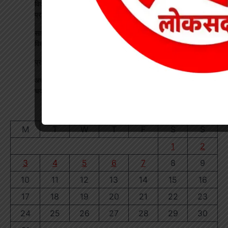
विकसित भारत रोजगार मिशन पर खारंग में एकदिवसीय प्रशिक्षण, जनपद
प्रतिनिधियों ने सीखी योजनाओं के प्रभावी क्रियान्वयन की बारीकियां
साइबर सुरक्षा एवं छात्र कानून जागरूकता कार्यक्रम आयोजित, प्रतिभावान
विद्यार्थियों का हुआ सम्मान
प्रधान पाठक पर हमला, स्कूल का चपरासी गिरफ्तार
अधीक्षिका को हटाने की मांग पर छात्राओं का फूटा गुस्सा, NH-130 पर
चक्काजाम से घंटों थमा यातायात
August 2026
M
T
W
T
F
S
S
1
2
3
4
5
6
7
8
9
10
11
12
13
14
15
16
17
18
19
20
21
22
23
24
25
26
27
28
29
30