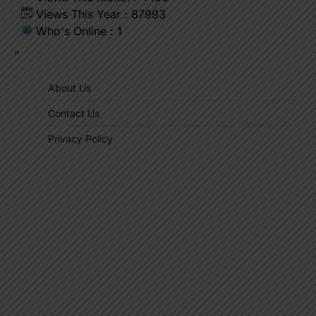
Views This Year : 87993
Who's Online : 1
"
About Us
Contact Us
Privacy Policy