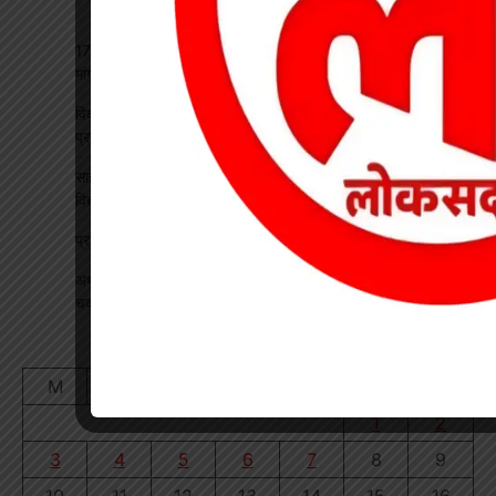
17 अगस्त की हड़ताल से पहले चेयरमैन ने बुलाई बैठक, बिजली कर्मियों की
मांगों पर बनी सहमति
विकसित भारत रोजगार मिशन पर खारंग में एकदिवसीय प्रशिक्षण, जनपद
प्रतिनिधियों ने सीखी योजनाओं के प्रभावी क्रियान्वयन की बारीकियां
साइबर सुरक्षा एवं छात्र कानून जागरूकता कार्यक्रम आयोजित, प्रतिभावान
विद्यार्थियों का हुआ सम्मान
प्रधान पाठक पर हमला, स्कूल का चपरासी गिरफ्तार
अधीक्षिका को हटाने की मांग पर छात्राओं का फूटा गुस्सा, NH-130 पर
चक्काजाम से घंटों थमा यातायात
August 2026
M
T
W
T
F
S
S
1
2
3
4
5
6
7
8
9