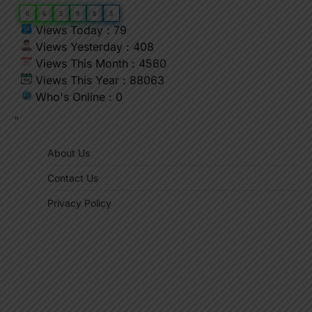
0
6
5
9
8
3
Views Today : 79
Views Yesterday : 408
Views This Month : 4560
Views This Year : 88063
Who's Online : 0
"
About Us
Contact Us
Privacy Policy