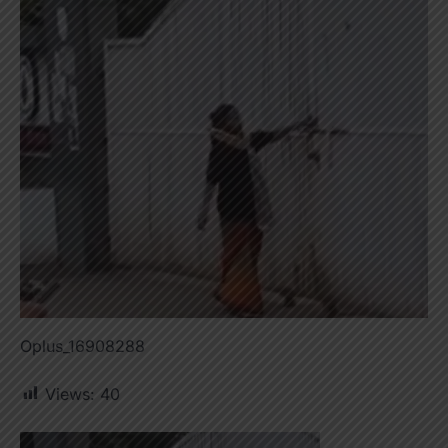
Oplus_16908288
Views:
40