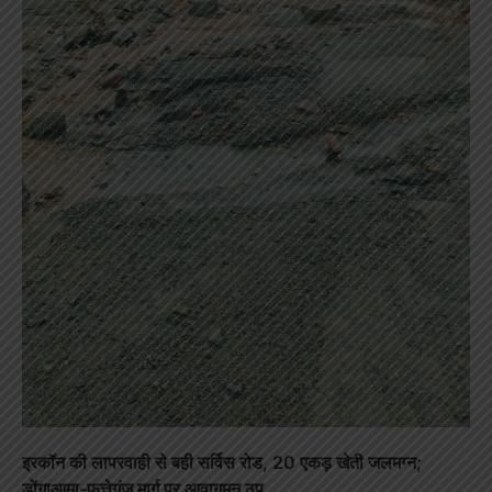
इरकॉन की लापरवाही से बही सर्विस रोड, 20 एकड़ खेती जलमग्न;
डोंगाआमा-फत्तेगंज मार्ग पर आवागमन ठप