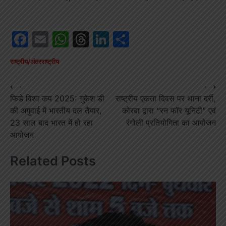
Facebook
Email
WhatsApp
Threads
LinkedIn
Share
राष्ट्रीय/अंतरराष्ट्रीय
Post
⟵
⟶
फिडे विश्व कप 2025: गुकेश डी
राष्ट्रीय एकता दिवस पर थाना दर्री,
navigation
की अगुवाई में भारतीय दल तैयार,
कोरबा द्वारा “रन फॉर यूनिटी” एवं
23 साल बाद भारत में हो रहा
रंगोली प्रतियोगिता का आयोजन
आयोजन
Related Posts