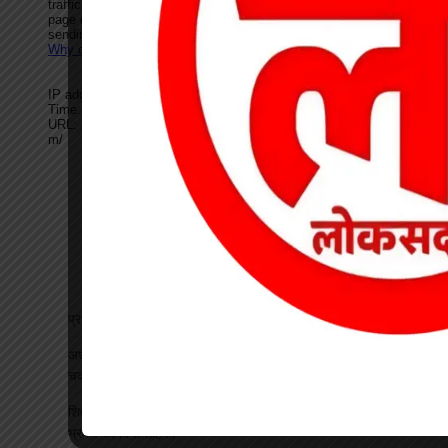
प्रधान पाठक पर हमला, स्कूल का चपरासी गिरफ्तार
अधीक्षिका को हटाने की मांग पर छात्राओं का फूटा गुस्सा, NH-130 पर
चक्काजाम से घंटों थमा यातायात
शिक्षक बने कलेक्टर: कक्षा में पढ़ाया भौतिकी, 100% रिजल्ट पर इसरो
भ्रमण का दिया तोहफा