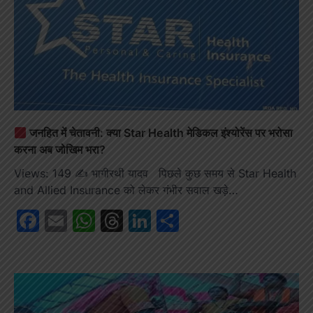
जनहित में चेतावनी: क्या Star Health मेडिकल इंश्योरेंस पर भरोसा
करना अब जोखिम भरा?
Views: 149 ✍️ भागीरथी यादव पिछले कुछ समय से Star Health
and Allied Insurance को लेकर गंभीर सवाल खड़े…
Facebook
Email
WhatsApp
Threads
LinkedIn
Share