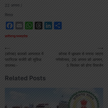
22 अगस्त /
मित्तल
Facebook
Email
WhatsApp
Threads
LinkedIn
Share
छत्तीसगढ़/मध्यप्रदेश
Post
⟵
⟶
(कोरबा) बालको अस्पताल में
कोरबा में धूमधाम से मनाया जाएगा
navigation
प्लास्टिक सर्जरी की सुविधा
गणेशोत्सव, 26 अगस्त को आगमन,
उपलब्ध:-
5 सितंबर को होगा विसर्जन
Related Posts