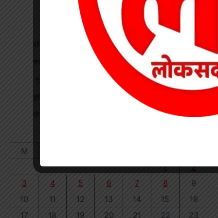
ब्रेकिंग : खेत में विवाद के बाद महिला की संदिग्ध मौत, पति फरार
श्रद्धा पेट्रोल पंप तिवारता में पुलिस का छापा गड़बड़ी की आशंका
भू-प्रभावित युवाओं को रोजगार देने की मांग, महाप्रबंधक को सौंपा ज्ञापन
बुंदेली-सुतर्रा मार्ग की बदहाली पर चक्काजाम, चार घंटे थमे वाहनों के पहिए
खेत में काम कर रहे किसान पर गिरी गाज, मौत
August 2026
M
T
W
T
F
S
S
1
2
3
4
5
6
7
8
9
10
11
12
13
14
15
16
17
18
19
20
21
22
23