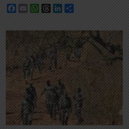
Facebook
Email
WhatsApp
Threads
LinkedIn
Share