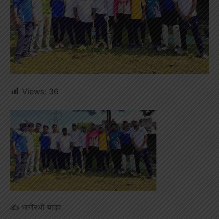
Views:
36
✍️ भागीरथी यादव