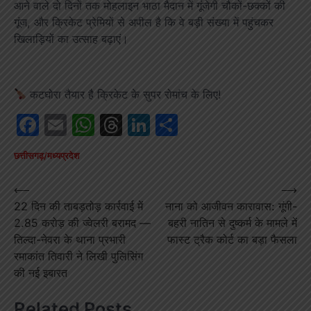
आने वाले दो दिनों तक मोहलाइन भाठा मैदान में गूंजेगी चौकों-छक्कों की
गूंज, और क्रिकेट प्रेमियों से अपील है कि वे बड़ी संख्या में पहुंचकर
खिलाड़ियों का उत्साह बढ़ाएं।
कटघोरा तैयार है क्रिकेट के सुपर रोमांच के लिए!
Facebook
Email
WhatsApp
Threads
LinkedIn
Share
छत्तीसगढ़/मध्यप्रदेश
Post
⟵
⟶
22 दिन की ताबड़तोड़ कार्रवाई में
नाना को आजीवन कारावास: गूंगी-
navigation
2.85 करोड़ की ज्वेलरी बरामद —
बहरी नातिन से दुष्कर्म के मामले में
तिल्दा-नेवरा के थाना प्रभारी
फास्ट ट्रैक कोर्ट का बड़ा फैसला
रमाकांत तिवारी ने लिखी पुलिसिंग
की नई इबारत
Related Posts