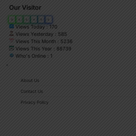
Our Visitor
0
6
6
4
9
6
Views Today : 170
Views Yesterday : 585
Views This Month : 5236
Views This Year : 88739
Who's Online : 1
"
About Us
Contact Us
Privacy Policy