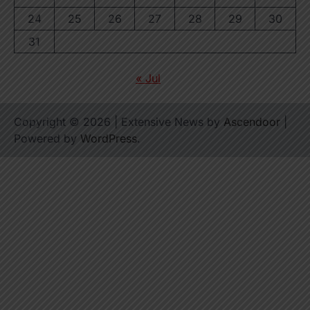
24
25
26
27
28
29
30
31
« Jul
Copyright © 2026
| Extensive News by
Ascendoor
|
Powered by
WordPress
.