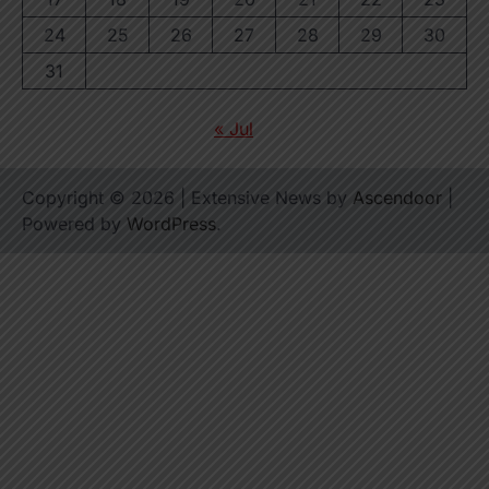
24
25
26
27
28
29
30
31
« Jul
Copyright © 2026
| Extensive News by
Ascendoor
|
Powered by
WordPress
.