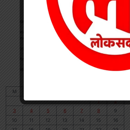
खेत में काम कर रहे किसान पर गिरी गाज, मौत
मजदूरी के 10 हजार लूटकर मजदूर को अहिरन नदी में फेंका, लकड़ी के
सहारे बची जान
उप जेल का कलेक्टर-एसपी ने किया निरीक्षण
गेवरा खदान में कोयला निकासी की समीक्षा, निदेशक ने दिए निर्देश
खेत में मिला चार फीट का मगरमच्छ देखें
August 2026
M
T
W
T
F
S
S
1
2
3
4
5
6
7
8
9
10
11
12
13
14
15
16
17
18
19
20
21
22
23