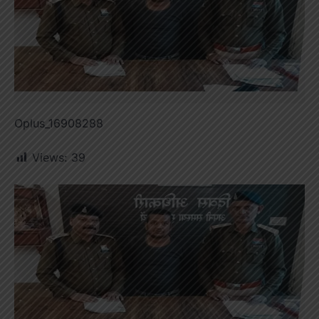
Oplus_16908288
Views:
39