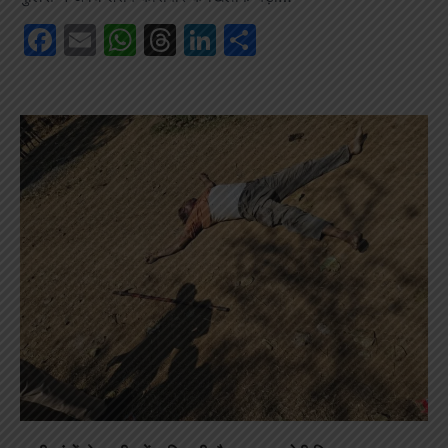
Facebook
Email
WhatsApp
Threads
LinkedIn
Share