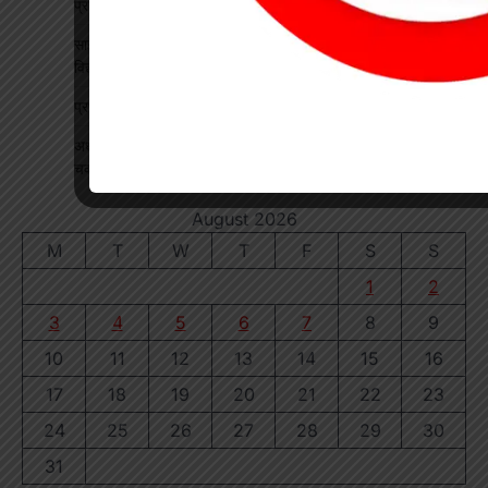
प्रतिनिधियों ने सीखी योजनाओं के प्रभावी क्रियान्वयन की बारीकियां
साइबर सुरक्षा एवं छात्र कानून जागरूकता कार्यक्रम आयोजित, प्रतिभावान
विद्यार्थियों का हुआ सम्मान
प्रधान पाठक पर हमला, स्कूल का चपरासी गिरफ्तार
अधीक्षिका को हटाने की मांग पर छात्राओं का फूटा गुस्सा, NH-130 पर
चक्काजाम से घंटों थमा यातायात
August 2026
M
T
W
T
F
S
S
1
2
3
4
5
6
7
8
9
10
11
12
13
14
15
16
17
18
19
20
21
22
23
24
25
26
27
28
29
30
31