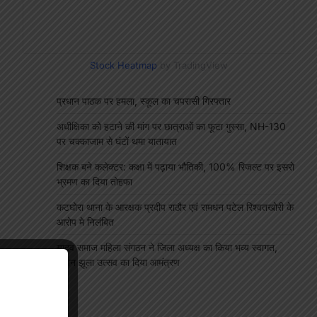
Stock Heatmap
by TradingView
प्रधान पाठक पर हमला, स्कूल का चपरासी गिरफ्तार
अधीक्षिका को हटाने की मांग पर छात्राओं का फूटा गुस्सा, NH-130
पर चक्काजाम से घंटों थमा यातायात
शिक्षक बने कलेक्टर: कक्षा में पढ़ाया भौतिकी, 100% रिजल्ट पर इसरो
भ्रमण का दिया तोहफा
कटघोरा थाना के आरक्षक प्रदीप राठौर एवं रामधन पटेल रिश्वतखोरी के
आरोप मे निलंबित
यादव समाज महिला संगठन ने जिला अध्यक्ष का किया भव्य स्वागत,
सावन झूला उत्सव का दिया आमंत्रण
"