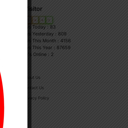
Our Visitor
0
6
5
6
4
2
Views Today : 83
Views Yesterday : 809
Views This Month : 4156
Views This Year : 87659
Who's Online : 2
"
About Us
Contact Us
Privacy Policy