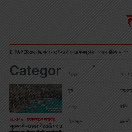
Skip
to
content
E-PAPER
राष्ट्रीय/अंतरराष्ट्रीय
छत्तीसगढ़/मध्यप्रदेश
राजनीति
अन्य
Category:
sukma
भिलाई
खेल / व
दुर्ग
धर्म/आस
रायपुर
कविता
SUKMA
छत्तीसगढ़/मध्यप्रदेश
बिलासपुर
कहानी
सुकमा में नक्सल नेटवर्क पर करारा प्रहार,