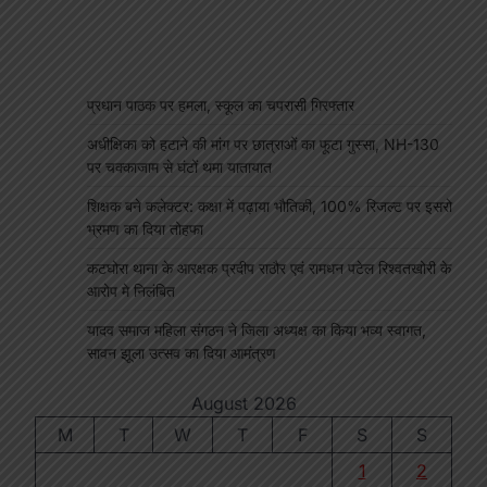
प्रधान पाठक पर हमला, स्कूल का चपरासी गिरफ्तार
अधीक्षिका को हटाने की मांग पर छात्राओं का फूटा गुस्सा, NH-130
पर चक्काजाम से घंटों थमा यातायात
शिक्षक बने कलेक्टर: कक्षा में पढ़ाया भौतिकी, 100% रिजल्ट पर इसरो
भ्रमण का दिया तोहफा
कटघोरा थाना के आरक्षक प्रदीप राठौर एवं रामधन पटेल रिश्वतखोरी के
आरोप मे निलंबित
यादव समाज महिला संगठन ने जिला अध्यक्ष का किया भव्य स्वागत,
सावन झूला उत्सव का दिया आमंत्रण
August 2026
M
T
W
T
F
S
S
1
2