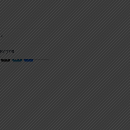
्यप्रदेश
क्रियता से उल्टी-दस्त
्रण
September 8, 2025
में ग्रामीणों को मिला त्वरित
ीय
। कलेक्टर देवेश कुमार ध्रुव
कार/प्रेरणा
book
ail
WhatsApp
Threads
LinkedIn
Share