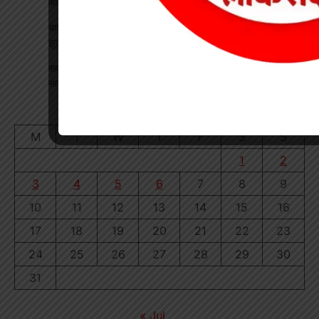
आरोप मे निलंबित
यादव समाज महिला संगठन ने जिला अध्यक्ष का किया भव्य स्वागत, सावन
झूला उत्सव का दिया आमंत्रण
सकरिया हाईस्कूल में “एक पेड़ मां के नाम” अभियान के तहत रोपे गए 50
सागौन सहित कई छायादार व फलदार पौधे
August 2026
M
T
W
T
F
S
S
1
2
3
4
5
6
7
8
9
10
11
12
13
14
15
16
17
18
19
20
21
22
23
24
25
26
27
28
29
30
31
« Jul