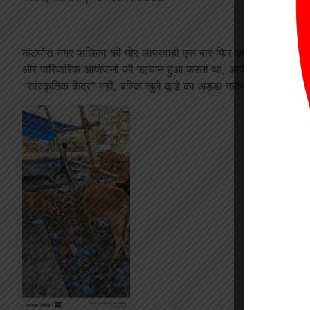
कटघोरा नगर पालिका की घोर लापरवाही एक बार फिर उजागर हुई है। वार्ड
और पारिवारिक आयोजनों की पहचान हुआ करता था, आज बदहाली, गंदगी औ
“सांस्कृतिक केंद्र” नहीं, बल्कि खुले कूड़े का अड्डा नजर आ रहा है।