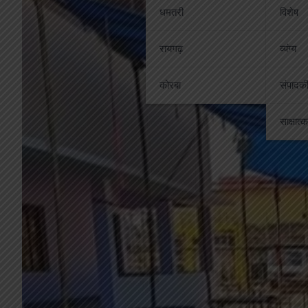
धमतरी
विशेष
रायगढ़
व्यंग्य
कोरबा
संपादक
साक्षात्