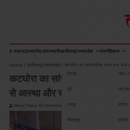
Skip
to
content
E-PAPER
राष्ट्रीय/अंतरराष्ट्रीय
छत्तीसगढ़/मध्यप्रदेश
राजनीति
अन्य
Home
छत्तीसगढ़/मध्यप्रदेश
कटघोरा का सांस्कृतिक भवन बना कूड़े क
भिलाई
खेल / व
कटघोरा का सांस्कृतिक भवन बना कूड
दुर्ग
धर्म/आस
से आस्था और स्वास्थ्य दोनों खतरे में
रायपुर
कविता
Manoj Thakur
December 16, 2025
बिलासपुर
कहानी