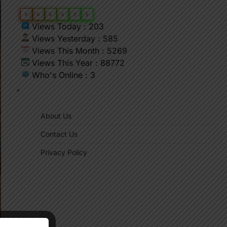
0
6
6
5
2
5
Views Today : 203
Views Yesterday : 585
Views This Month : 5269
Views This Year : 88772
Who's Online : 3
"
About Us
Contact Us
Privacy Policy