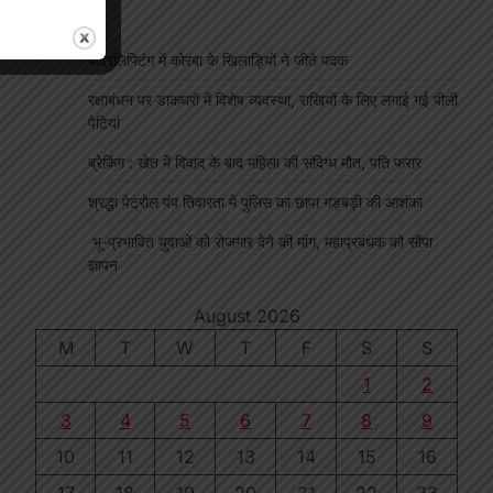
पावरलिफ्टिंग में कोरबा के खिलाड़ियों ने जीते पदक
रक्षाबंधन पर डाकघरों में विशेष व्यवस्था, राखियों के लिए लगाई गई पीली
पेटियां
ब्रेकिंग : खेत में विवाद के बाद महिला की संदिग्ध मौत, पति फरार
श्रद्धा पेट्रोल पंप तिवारता में पुलिस का छापा गड़बड़ी की आशंका
भू-प्रभावित युवाओं को रोजगार देने की मांग, महाप्रबंधक को सौंपा
ज्ञापन
August 2026
M
T
W
T
F
S
S
1
2
3
4
5
6
7
8
9
10
11
12
13
14
15
16