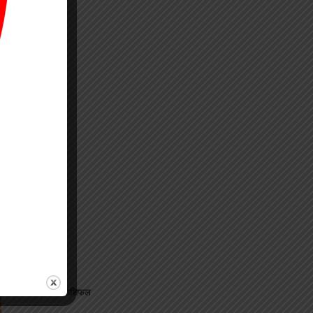
⟶
जानिए अपना राशिफल