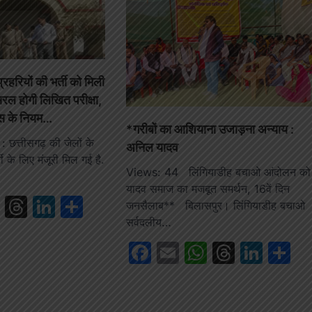
्रहरियों की भर्ती को मिली
सरल होगी लिखित परीक्षा,
नेस के नियम…
*गरीबों का आशियाना उजाड़ना अन्याय :
 छत्तीसगढ़ की जेलों के
अनिल यादव
ती के लिए मंजूरी मिल गई है.
Views: 44 लिंगियाडीह बचाओ आंदोलन को
यादव समाज का मजबूत समर्थन, 16वें दिन
book
ail
WhatsApp
Threads
LinkedIn
Share
जनसैलाब** बिलासपुर। लिंगियाडीह बचाओ
सर्वदलीय…
Facebook
Email
WhatsAp
Thread
Link
S