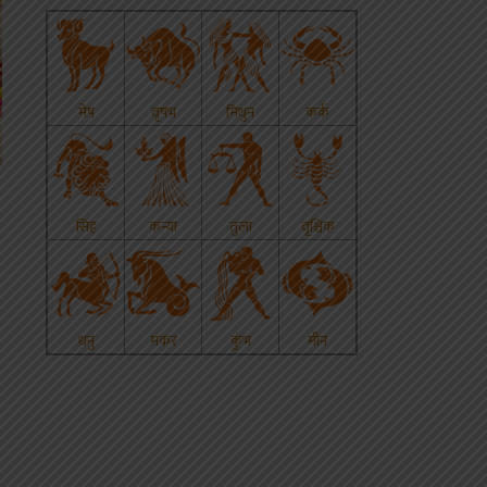
p
s
edIn
hare