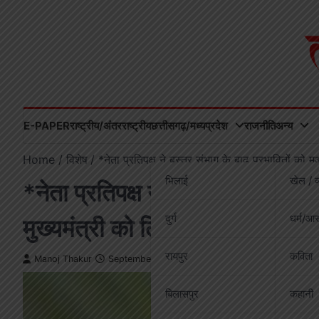
Skip
to
content
E-PAPER
राष्ट्रीय/अंतरराष्ट्रीय
छत्तीसगढ़/मध्यप्रदेश
राजनीति
अन्य
Home
विशेष
*नेता प्रतिपक्ष ने बस्तर संभाग के बाढ़ प्रभावितों को 
भिलाई
खेल / व
*नेता प्रतिपक्ष ने बस्तर संभाग के 
दुर्ग
धर्म/आस
मुख्यमंत्री को लिखा पत्र*
रायपुर
कविता
Manoj Thakur
September 2, 2025
बिलासपुर
कहानी