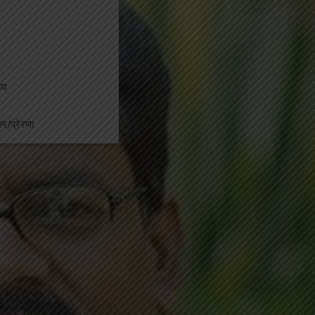
ीय
कार/प्रेरणा