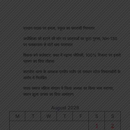
प्रधान पाठक पर हमला, स्कूल का चपरासी गिरफ्तार
अधीक्षिका को हटाने की मांग पर छात्राओं का फूटा गुस्सा, NH-130
पर चक्काजाम से घंटों थमा यातायात
शिक्षक बने कलेक्टर: कक्षा में पढ़ाया भौतिकी, 100% रिजल्ट पर इसरो
भ्रमण का दिया तोहफा
कटघोरा थाना के आरक्षक प्रदीप राठौर एवं रामधन पटेल रिश्वतखोरी के
आरोप मे निलंबित
यादव समाज महिला संगठन ने जिला अध्यक्ष का किया भव्य स्वागत,
सावन झूला उत्सव का दिया आमंत्रण
August 2026
M
T
W
T
F
S
S
1
2