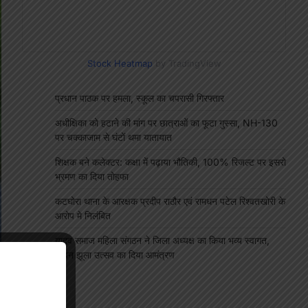
Stock Heatmap
by TradingView
प्रधान पाठक पर हमला, स्कूल का चपरासी गिरफ्तार
अधीक्षिका को हटाने की मांग पर छात्राओं का फूटा गुस्सा, NH-130
पर चक्काजाम से घंटों थमा यातायात
शिक्षक बने कलेक्टर: कक्षा में पढ़ाया भौतिकी, 100% रिजल्ट पर इसरो
भ्रमण का दिया तोहफा
कटघोरा थाना के आरक्षक प्रदीप राठौर एवं रामधन पटेल रिश्वतखोरी के
आरोप मे निलंबित
यादव समाज महिला संगठन ने जिला अध्यक्ष का किया भव्य स्वागत,
सावन झूला उत्सव का दिया आमंत्रण
"