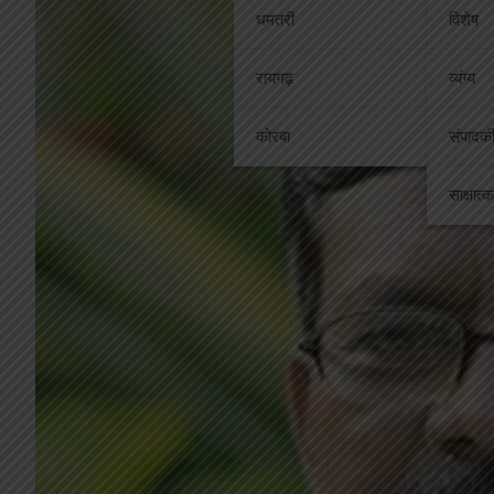
धमतरी
विशेष
रायगढ़
व्यंग्य
कोरबा
संपादक
साक्षात्