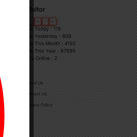
Our Visitor
0
6
5
6
7
6
Views Today : 119
Views Yesterday : 809
Views This Month : 4192
Views This Year : 87695
Who's Online : 2
"
About Us
Contact Us
Privacy Policy