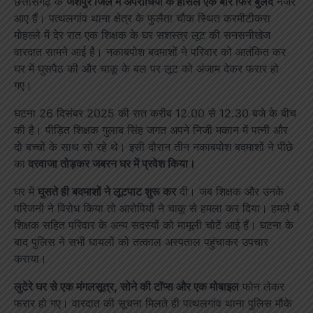
छत्तीसगढ़ के
जशपुर जिले में अपराधियों के हौसले एक बार फिर बुलंद
नजर
आए हैं। पत्थलगांव थाना क्षेत्र के फुलैता चौक स्थित करमीटीकरा
मोहल्ले में देर रात एक शिक्षक के घर सशस्त्र लूट की सनसनीखेज
वारदात सामने आई है। नकाबपोश बदमाशों ने परिवार को आतंकित कर
घर में घुसपैठ की और चाकू के बल पर लूट को अंजाम देकर फरार हो
गए।
घटना 26 दिसंबर 2025 की रात करीब 12.00 से 12.30 बजे के बीच
की है। पीड़ित शिक्षक गुलाब सिंह जगत अपने निजी मकान में पत्नी और
दो बच्चों के साथ सो रहे थे। इसी दौरान तीन नकाबपोश बदमाशों ने पीछे
का
दरवाजा तोड़कर जबरन घर में प्रवेश किया।
घर में
घुसते ही बदमाशों ने लूटपाट शुरू कर
दी। जब शिक्षक और उनके
परिजनों ने विरोध किया तो आरोपियों ने चाकू से हमला कर दिया। हमले में
शिक्षक सहित परिवार के अन्य सदस्यों को मामूली चोटें आई हैं। घटना के
बाद पुलिस ने सभी घायलों को तत्काल अस्पताल पहुंचाकर उपचार
कराया।
लुटेरे घर से एक मंगलसूत्र, सोने की टॉप्स और एक मोबाइल
फोन लेकर
फरार हो गए। वारदात की सूचना मिलते ही पत्थलगांव थाना पुलिस मौके