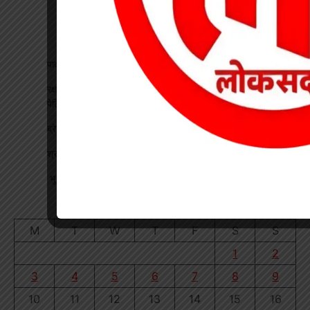
पावरलिफ्टिंग में कोरबा के खिलाड़ियों ने जीते पदक
रक्षाबंधन पर डाकघरों में विशेष व्यवस्था, राखियों के लिए लगाई गई पीली
पेटियां
ब्रेकिंग : खेत में विवाद के बाद महिला की संदिग्ध मौत, पति फरार
श्रद्धा पेट्रोल पंप तिवारता में पुलिस का छापा गड़बड़ी की आशंका
भू-प्रभावित युवाओं को रोजगार देने की मांग, महाप्रबंधक को सौंपा ज्ञापन
August 2026
M
T
W
T
F
S
S
1
2
3
4
5
6
7
8
9
10
11
12
13
14
15
16