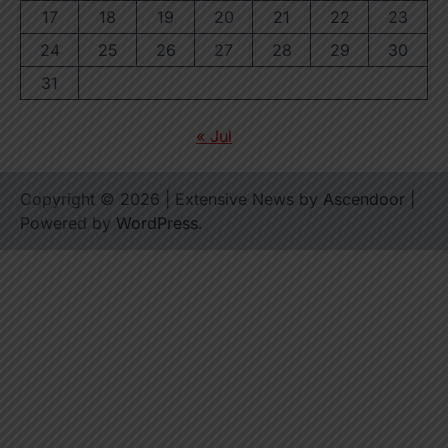
17
18
19
20
21
22
23
24
25
26
27
28
29
30
31
« Jul
Copyright © 2026
| Extensive News by
Ascendoor
|
Powered by
WordPress
.