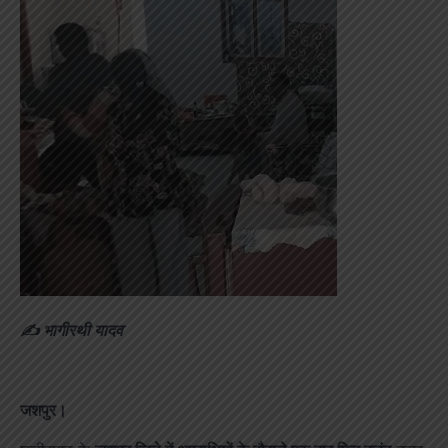
✍️ भागीरथी यादव
जशपुर।