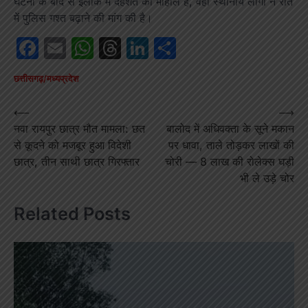
घटना के बाद से इलाके में दहशत का माहौल है, वहीं स्थानीय लोगों ने रात
में पुलिस गश्त बढ़ाने की मांग की है।
Facebook
Email
WhatsApp
Threads
LinkedIn
Share
छत्तीसगढ़/मध्यप्रदेश
Post
⟵
⟶
नवा रायपुर छात्र मौत मामला: छत
बालोद में अधिवक्ता के सूने मकान
navigation
से कूदने को मजबूर हुआ विदेशी
पर धावा, ताले तोड़कर लाखों की
छात्र, तीन साथी छात्र गिरफ्तार
चोरी — 8 लाख की रोलेक्स घड़ी
भी ले उड़े चोर
Related Posts