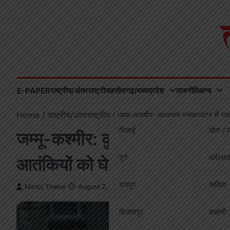
Skip
to
content
E-PAPER
राष्ट्रीय/अंतरराष्ट्रीय
छत्तीसगढ़/मध्यप्रदेश
राजनीति
अन्य
Home
राष्ट्रीय/अंतरराष्ट्रीय
जम्मू-कश्मीर: कुलगाम एनकाउंटर में 
भिलाई
खेल / व
जम्मू-कश्मीर: कुलगाम एनकाउंटर मे
दुर्ग
धर्म/आस
आतंकियों को घेरकर जारी है ऑपरे
रायपुर
कविता
Manoj Thakur
August 2, 2025
बिलासपुर
कहानी