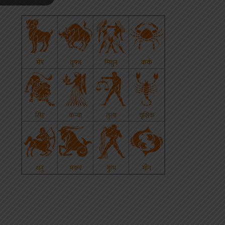
त
p
s
edIn
hare