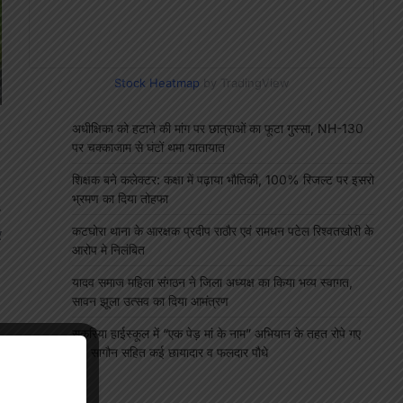
Stock Heatmap
by TradingView
अधीक्षिका को हटाने की मांग पर छात्राओं का फूटा गुस्सा, NH-130
पर चक्काजाम से घंटों थमा यातायात
शिक्षक बने कलेक्टर: कक्षा में पढ़ाया भौतिकी, 100% रिजल्ट पर इसरो
भ्रमण का दिया तोहफा
स
कटघोरा थाना के आरक्षक प्रदीप राठौर एवं रामधन पटेल रिश्वतखोरी के
र
आरोप मे निलंबित
यादव समाज महिला संगठन ने जिला अध्यक्ष का किया भव्य स्वागत,
सावन झूला उत्सव का दिया आमंत्रण
सकरिया हाईस्कूल में “एक पेड़ मां के नाम” अभियान के तहत रोपे गए
50 सागौन सहित कई छायादार व फलदार पौधे
"