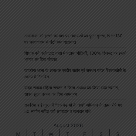
अधीक्षिका को हटाने की मांग पर छात्राओं का फूटा गुस्सा, NH-130
पर चक्काजाम से घंटों थमा यातायात
शिक्षक बने कलेक्टर: कक्षा में पढ़ाया भौतिकी, 100% रिजल्ट पर इसरो
भ्रमण का दिया तोहफा
कटघोरा थाना के आरक्षक प्रदीप राठौर एवं रामधन पटेल रिश्वतखोरी के
आरोप मे निलंबित
यादव समाज महिला संगठन ने जिला अध्यक्ष का किया भव्य स्वागत,
सावन झूला उत्सव का दिया आमंत्रण
सकरिया हाईस्कूल में “एक पेड़ मां के नाम” अभियान के तहत रोपे गए
50 सागौन सहित कई छायादार व फलदार पौधे
August 2026
M
T
W
T
F
S
S