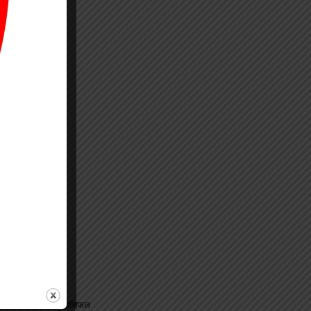
⟶
जानिए अपना राशिफल