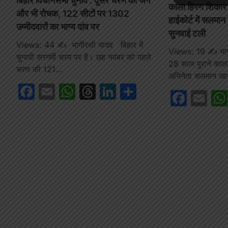
बिहार विधानसभा चुनाव : दूसरे चरण की जंग
काला हिरण शिकार 
और भी रोचक, 122 सीटों पर 1302
हाईकोर्ट में सलम
उम्मीदवारों का भाग्य दांव पर
सुनवाई टली
Views: 44 ✍️ भागीरथी यादव बिहार में
Views: 19 ✍️ भाग
चुनावी सरगर्मी चरम पर है। छह नवंबर को पहले
28 साल पुराने काला
चरण की 121…
अभिनेता सलमान ख
Facebook
Email
WhatsApp
Threads
LinkedIn
Share
Face
Em