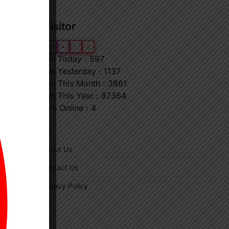
Our Visitor
0
6
5
4
1
3
Views Today : 597
Views Yesterday : 1137
Views This Month : 3861
Views This Year : 87364
Who's Online : 4
"
About Us
Contact Us
Privacy Policy