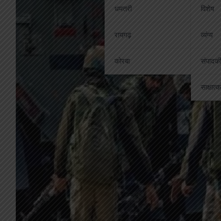
धमतरी
विशेष
रायगढ़
व्यंग्य
कोरबा
संपादक
साक्षात्