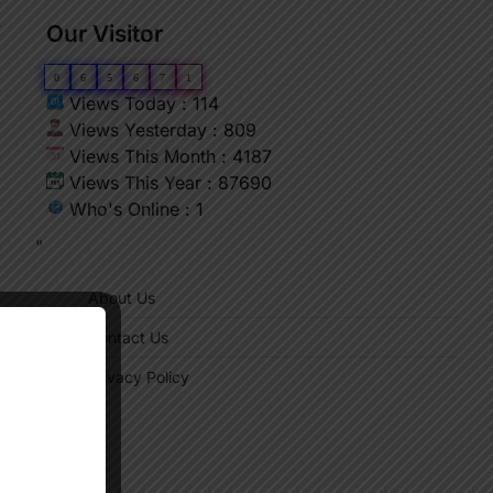
े
Our Visitor
0
6
5
6
7
1
Views Today : 114
Views Yesterday : 809
Views This Month : 4187
Views This Year : 87690
Who's Online : 1
"
About Us
Contact Us
Privacy Policy