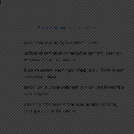
Stock Heatmap
by TradingView
प्रधान पाठक पर हमला, स्कूल का चपरासी गिरफ्तार
अधीक्षिका को हटाने की मांग पर छात्राओं का फूटा गुस्सा, NH-130
पर चक्काजाम से घंटों थमा यातायात
शिक्षक बने कलेक्टर: कक्षा में पढ़ाया भौतिकी, 100% रिजल्ट पर इसरो
भ्रमण का दिया तोहफा
कटघोरा थाना के आरक्षक प्रदीप राठौर एवं रामधन पटेल रिश्वतखोरी के
आरोप मे निलंबित
यादव समाज महिला संगठन ने जिला अध्यक्ष का किया भव्य स्वागत,
सावन झूला उत्सव का दिया आमंत्रण
"