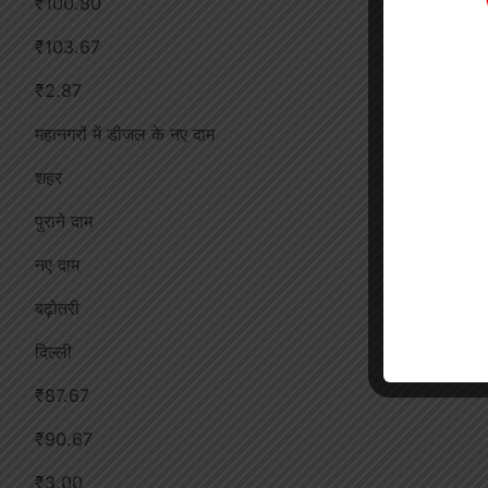
₹100.80
₹103.67
₹2.87
महानगरों में डीजल के नए दाम
शहर
पुराने दाम
नए दाम
बढ़ोतरी
दिल्ली
₹87.67
₹90.67
₹3.00