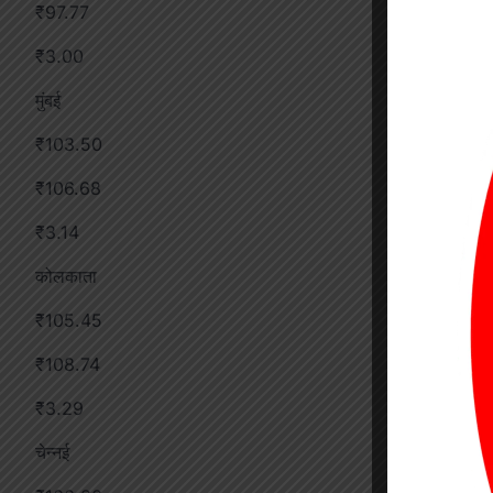
₹97.77
₹3.00
मुंबई
₹103.50
₹106.68
₹3.14
कोलकाता
₹105.45
₹108.74
₹3.29
चेन्नई