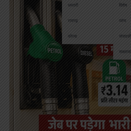
धमतरी
विशेष
रायगढ़
व्यंग्य
कोरबा
संपादक
साक्षात्