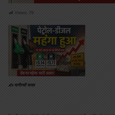
Views:
79
✍️ भागीरथी यादव