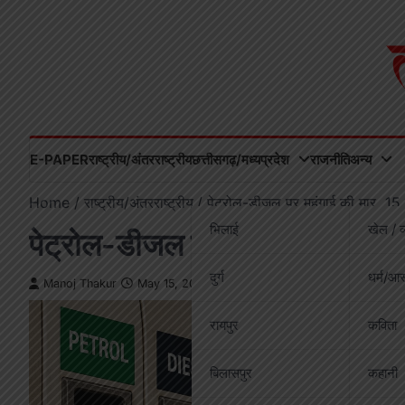
Skip
to
content
E-PAPER
राष्ट्रीय/अंतरराष्ट्रीय
छत्तीसगढ़/मध्यप्रदेश
राजनीति
अन्य
Home
राष्ट्रीय/अंतरराष्ट्रीय
पेट्रोल-डीजल पर महंगाई की मार, 15 मई
भिलाई
खेल / व
पेट्रोल-डीजल पर महंगाई की मार, 15
दुर्ग
धर्म/आस
Manoj Thakur
May 15, 2026
रायपुर
कविता
बिलासपुर
कहानी