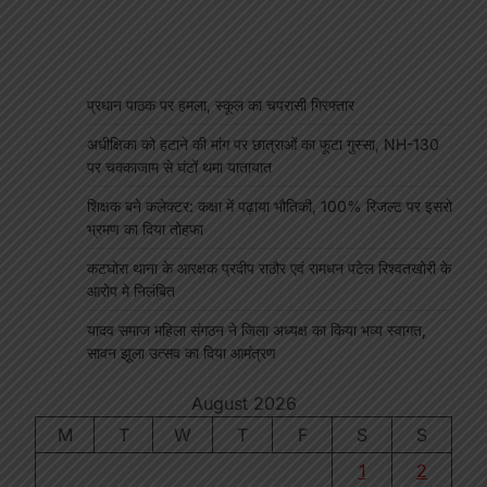
प्रधान पाठक पर हमला, स्कूल का चपरासी गिरफ्तार
अधीक्षिका को हटाने की मांग पर छात्राओं का फूटा गुस्सा, NH-130
पर चक्काजाम से घंटों थमा यातायात
शिक्षक बने कलेक्टर: कक्षा में पढ़ाया भौतिकी, 100% रिजल्ट पर इसरो
भ्रमण का दिया तोहफा
कटघोरा थाना के आरक्षक प्रदीप राठौर एवं रामधन पटेल रिश्वतखोरी के
आरोप मे निलंबित
यादव समाज महिला संगठन ने जिला अध्यक्ष का किया भव्य स्वागत,
सावन झूला उत्सव का दिया आमंत्रण
August 2026
M
T
W
T
F
S
S
1
2