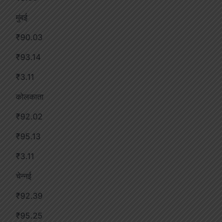
मुंबई
₹90.03
₹93.14
₹3.11
कोलकाता
₹92.02
₹95.13
₹3.11
चेन्नई
₹92.39
₹95.25