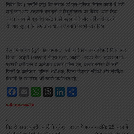
निर्देश दिए। उन्होंने कहा कि सड़क एवं पुल-पुलिया निर्माण कार्यों में तेजी
लाई जाए और अंदरूनी बसाहटों में विद्युतीकरण पर विशेष ध्यान दिया
जाए। साथ ही ग्रामीण पर्यटन को बढ़ावा देने और सर्विस सेक्टर में
रोजगार सृजन के लिए ठोस योजनाएं बनाने पर भी जोर दिया।
बैठक में सचिव (गृह) नेहा चम्पावत, एडीजी (नक्सल ऑपरेशन) विवेकानंद
सिन्हा, आईजी (सीएएफ) बीएस ध्रुव, आईजी (बस्तर रेंज) सुंदरराज पी.,
प्रभारी कमिश्नर व कलेक्टर बस्तर हरिस एस, बस्तर संभाग के सभी
जिलों के कलेक्टर, पुलिस अधीक्षक, जिला पंचायत सीईओ और संबंधित
विभागों के संभागीय अधिकारी उपस्थित रहे।
Facebook
Email
WhatsApp
Threads
LinkedIn
Share
छत्तीसगढ़/मध्यप्रदेश
Post
⟵
⟶
निठारी कांड: सुप्रीम कोर्ट ने सुरेंद्र
बस्तर में मत्स्य क्रांति: 25 साल में
navigation
कोली को आखिरी केस में भी बरी
8 गुना बढ़ा उत्पादन