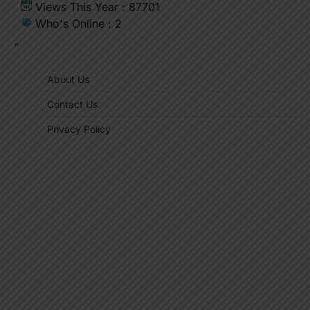
Views This Year : 87701
Who's Online : 2
"
About Us
Contact Us
Privacy Policy