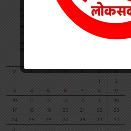
शिक्षक बने कलेक्टर: कक्षा में पढ़ाया भौतिकी, 100% रिजल्ट पर इसरो
भ्रमण का दिया तोहफा
कटघोरा थाना के आरक्षक प्रदीप राठौर एवं रामधन पटेल रिश्वतखोरी के
आरोप मे निलंबित
यादव समाज महिला संगठन ने जिला अध्यक्ष का किया भव्य स्वागत, सावन
झूला उत्सव का दिया आमंत्रण
August 2026
M
T
W
T
F
S
S
1
2
3
4
5
6
7
8
9
10
11
12
13
14
15
16
17
18
19
20
21
22
23
24
25
26
27
28
29
30
31