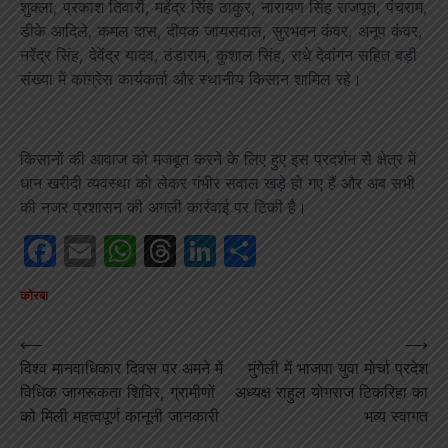
शुक्ला, प्रकाश तिवारी, महेंद्र सिंह ठाकुर, नारायण सिंह राजपूत, पंचराम,
डीके आदिले, कमल दास, दीपक जायसवाल, सुरभवन कंवर, अनूप कंवर,
नरेंद्र सिंह, देवेंद्र यादव, ठंडाराम, कुशाल सिंह, राधे देवांगन सहित बड़ी
संख्या में कांग्रेस कार्यकर्ता और स्थानीय किसान शामिल रहे।
किसानों की आवाज को मजबूत करने के लिए हुए इस प्रदर्शन से क्षेत्र में
धान खरीदी व्यवस्था को लेकर गंभीर सवाल खड़े हो गए हैं और अब सभी
की नजर प्रशासन की अगली कार्रवाई पर टिकी है।
Facebook
Email
WhatsApp
Threads
LinkedIn
Share
कोरबा
Post
⟵
⟶
विश्व मानवाधिकार दिवस पर अमने में
मुंगेली में भाजपा युवा मोर्चा प्रदेश
navigation
विधिक जागरूकता शिविर, ग्रामीणों
अध्यक्ष राहुल योगराज टिकरिहा का
को मिली महत्वपूर्ण कानूनी जानकारी
भव्य स्वागत