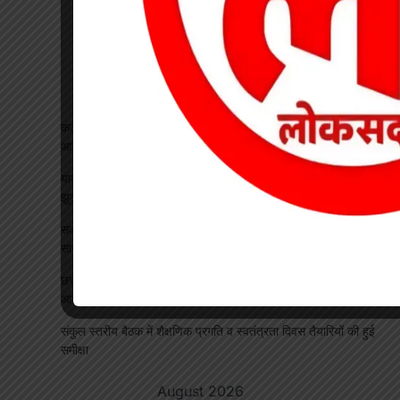
कटघोरा थाना के आरक्षक प्रदीप राठौर एवं रामधन पटेल रिश्वतखोरी के
आरोप मे निलंबित
यादव समाज महिला संगठन ने जिला अध्यक्ष का किया भव्य स्वागत, सावन
झूला उत्सव का दिया आमंत्रण
सकरिया हाईस्कूल में “एक पेड़ मां के नाम” अभियान के तहत रोपे गए 50
सागौन सहित कई छायादार व फलदार पौधे
छत्तीसगढ़ में 1460 गौधाम होंगे स्थापित, बेसहारा मवेशियों को मिलेगा सुरक्षित
आश्रय
संकुल स्तरीय बैठक में शैक्षणिक प्रगति व स्वतंत्रता दिवस तैयारियों की हुई
समीक्षा
August 2026