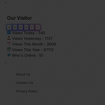
"
Our Visitor
0
6
5
2
1
7
Views Today : 345
Views Yesterday : 1137
Views This Month : 3609
Views This Year : 87112
Who's Online : 10
"
About Us
Contact Us
Privacy Policy