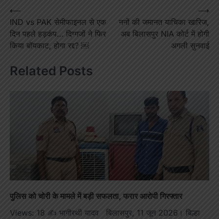
Post
⟵
⟶
IND vs PAK सेमीफाइनल से एक
ननों की जमानत याचिका खारिज,
navigation
दिन पहले हड़कंप… दिग्गजों ने फिर
अब बिलासपुर NIA कोर्ट में होगी
किया बॉयकाट, होगा रद्द? ￼
अगली सुनवाई
Related Posts
पुलिस को चोरी के मामले में बड़ी सफलता, फरार आरोपी गिरफ्तार
Views: 18 ✍️ भागीरथी यादव बिलासपुर, 11 जून 2026। बिल्हा