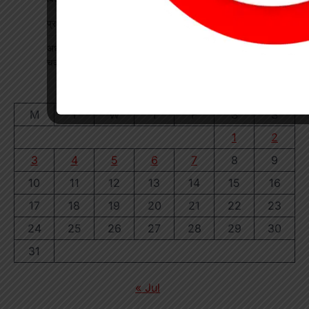
प्रधान पाठक पर हमला, स्कूल का चपरासी गिरफ्तार
अधीक्षिका को हटाने की मांग पर छात्राओं का फूटा गुस्सा, NH-130 पर
चक्काजाम से घंटों थमा यातायात
August 2026
M
T
W
T
F
S
S
1
2
3
4
5
6
7
8
9
10
11
12
13
14
15
16
17
18
19
20
21
22
23
24
25
26
27
28
29
30
31
« Jul