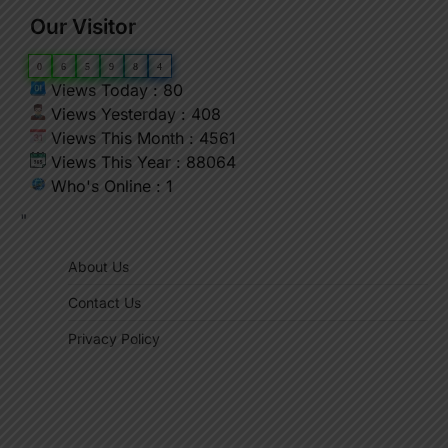
Our Visitor
0
6
5
9
8
4
Views Today : 80
Views Yesterday : 408
Views This Month : 4561
Views This Year : 88064
Who's Online : 1
"
About Us
Contact Us
Privacy Policy