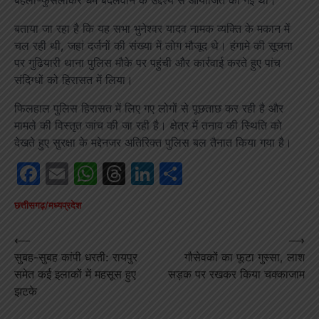
बहला-फुसलाकर धर्म बदलवाने के उद्देश्य से आयोजित की गई थी।
बताया जा रहा है कि यह सभा भुनेश्वर यादव नामक व्यक्ति के मकान में
चल रही थी, जहां दर्जनों की संख्या में लोग मौजूद थे। हंगामे की सूचना
पर गुढियारी थाना पुलिस मौके पर पहुंची और कार्रवाई करते हुए पांच
संदिग्धों को हिरासत में लिया।
फिलहाल पुलिस हिरासत में लिए गए लोगों से पूछताछ कर रही है और
मामले की विस्तृत जांच की जा रही है। क्षेत्र में तनाव की स्थिति को
देखते हुए सुरक्षा के मद्देनजर अतिरिक्त पुलिस बल तैनात किया गया है।
Facebook
Email
WhatsApp
Threads
LinkedIn
Share
छत्तीसगढ़/मध्यप्रदेश
Post
⟵
⟶
सुबह-सुबह कांपी धरती: रायपुर
गौसेवकों का फूटा गुस्सा, लाश
navigation
समेत कई इलाकों में महसूस हुए
सड़क पर रखकर किया चक्काजाम
झटके