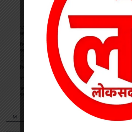
17 अगस्त की हड़ताल से पहले चेयरमैन ने बुलाई बैठक, बिजली कर्मियों की
मांगों पर बनी सहमति
विकसित भारत रोजगार मिशन पर खारंग में एकदिवसीय प्रशिक्षण, जनपद
प्रतिनिधियों ने सीखी योजनाओं के प्रभावी क्रियान्वयन की बारीकियां
साइबर सुरक्षा एवं छात्र कानून जागरूकता कार्यक्रम आयोजित, प्रतिभावान
विद्यार्थियों का हुआ सम्मान
प्रधान पाठक पर हमला, स्कूल का चपरासी गिरफ्तार
अधीक्षिका को हटाने की मांग पर छात्राओं का फूटा गुस्सा, NH-130 पर
चक्काजाम से घंटों थमा यातायात
August 2026
M
T
W
T
F
S
S
1
2