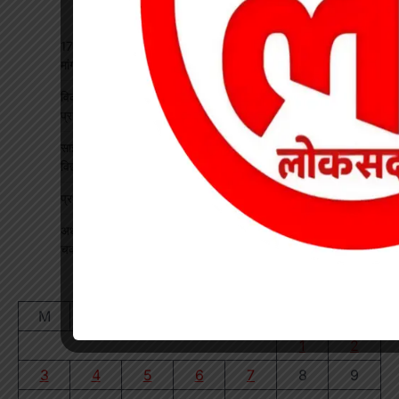
17 अगस्त की हड़ताल से पहले चेयरमैन ने बुलाई बैठक, बिजली कर्मियों की
मांगों पर बनी सहमति
विकसित भारत रोजगार मिशन पर खारंग में एकदिवसीय प्रशिक्षण, जनपद
प्रतिनिधियों ने सीखी योजनाओं के प्रभावी क्रियान्वयन की बारीकियां
साइबर सुरक्षा एवं छात्र कानून जागरूकता कार्यक्रम आयोजित, प्रतिभावान
विद्यार्थियों का हुआ सम्मान
प्रधान पाठक पर हमला, स्कूल का चपरासी गिरफ्तार
अधीक्षिका को हटाने की मांग पर छात्राओं का फूटा गुस्सा, NH-130 पर
चक्काजाम से घंटों थमा यातायात
August 2026
M
T
W
T
F
S
S
1
2
3
4
5
6
7
8
9