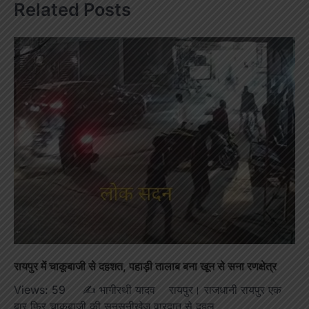
Related Posts
रायपुर में चाकूबाजी से दहशत, पहाड़ी तालाब बना खून से सना रणक्षेत्र
Views: 59 ✍️ भागीरथी यादव रायपुर। राजधानी रायपुर एक
बार फिर चाकूबाजी की सनसनीखेज वारदात से दहल…