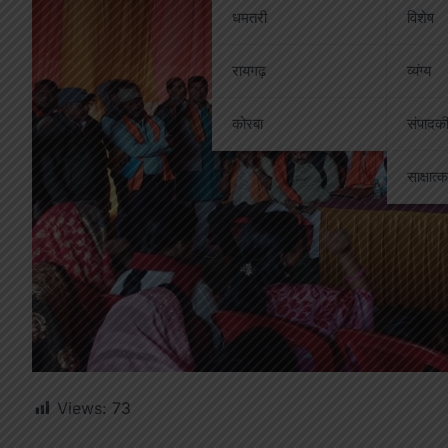
धमतरी
विशेष
रायगढ़
व्यंग्य
कोरबा
संपादक
साक्षात्
Views:
73