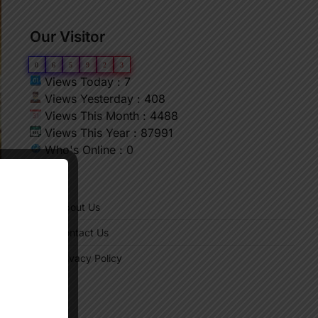
Our Visitor
0
6
5
9
2
3
Views Today : 7
Views Yesterday : 408
Views This Month : 4488
Views This Year : 87991
Who's Online : 0
"
About Us
Contact Us
Privacy Policy