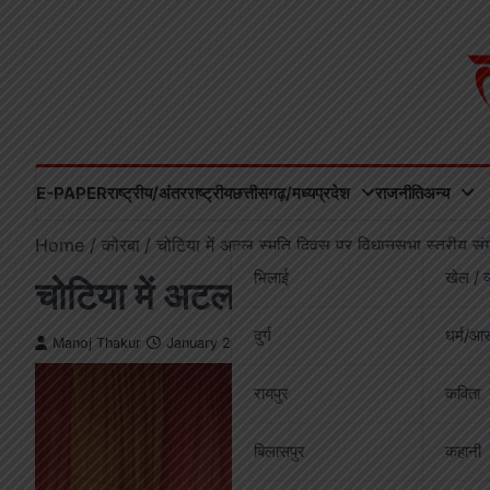
Skip
to
content
E-PAPER
राष्ट्रीय/अंतरराष्ट्रीय
छत्तीसगढ़/मध्यप्रदेश
राजनीति
अन्य
Home
कोरबा
चोटिया में अटल स्मृति दिवस पर विधानसभा स्तरीय संगो
भिलाई
खेल / व
चोटिया में अटल स्मृति दिवस पर विध
दुर्ग
धर्म/आस
Manoj Thakur
January 2, 2026
रायपुर
कविता
बिलासपुर
कहानी