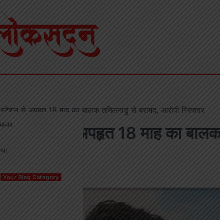
 स्टेशन से अपहृत 18 माह का बालक तमिलनाडु से बरामद, आरोपी गिरफ्तार
्यापार
ेलवे स्टेशन से अपहृत 18 माह का बाल
्था
ार
Your Blog Category