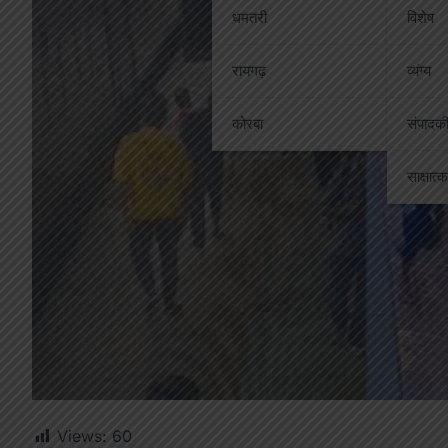
धमतरी
विशेष
रायगढ़
व्यंग्य
कोरबा
संपादक
साक्षात्
Views:
60