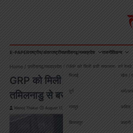
Skip
to
content
E-PAPER
राष्ट्रीय/अंतरराष्ट्रीय
छत्तीसगढ़/मध्यप्रदेश
राजनीति
अन्य
Home
छत्तीसगढ़/मध्यप्रदेश
GRP को मिली बड़ी सफलताः दुर्ग रेलवे
भिलाई
खेल / व
GRP को मिली बड़ी सफलताः दुर्ग र
दुर्ग
धर्म/आस
तमिलनाडु से बरामद, आरोपी गिरफ्त
रायपुर
कविता
Manoj Thakur
August 17, 2025
बिलासपुर
कहानी