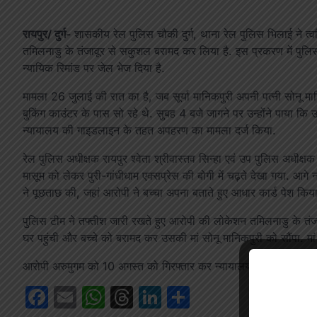
रायपुर/ दुर्ग-
शासकीय रेल पुलिस चौकी दुर्ग, थाना रेल पुलिस भिलाई ने त्वरि
तमिलनाडु के तंजावूर से सकुशल बरामद कर लिया है. इस प्रकरण में पुलिस
न्यायिक रिमांड पर जेल भेज दिया है.
मामला 26 जुलाई की रात का है, जब सूर्या मानिकपुरी अपनी पत्नी सोनू मानि
बुकिंग काउंटर के पास सो रहे थे. सुबह 4 बजे जागने पर उन्होंने पाया कि
न्यायालय की गाइडलाइन के तहत अपहरण का मामला दर्ज किया.
रेल पुलिस अधीक्षक रायपुर श्वेता श्रीवास्तव सिन्हा एवं उप पुलिस अधीक्ष
मासूम को लेकर पुरी-गांधीधाम एक्सप्रेस की बोगी में चढ़ते देखा गया. आगे 
ने पूछताछ की, जहां आरोपी ने बच्चा अपना बताते हुए आधार कार्ड पेश कि
पुलिस टीम ने तफ्तीश जारी रखते हुए आरोपी की लोकेशन तमिलनाडु के तंजा
घर पहुंची और बच्चे को बरामद कर उसकी मां सोनू मानिकपुरी को सौंपा. मां
आरोपी अरुमुगम को 10 अगस्त को गिरफ्तार कर न्यायालय में पेश किया गया,
Facebook
Email
WhatsApp
Threads
LinkedIn
Share