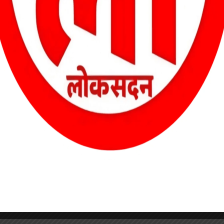
 से घायल…
Views: 42 बिलासपुर :- जिला कांग्रेस
book
ail
WhatsApp
Threads
LinkedIn
Share
कमेटी के पूर्व अध्यक्ष और बेलतरा से विधानसभा
चुनाव लड़ चुके विजय केशरवानी…
Facebook
Email
WhatsAp
Thread
Link
S