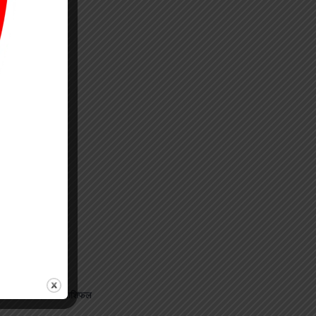
p
s
edIn
hare
जानिए अपना राशिफल