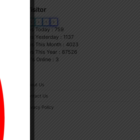
Our Visitor
⟶
0
6
5
5
3
3
Views Today : 759
Views Yesterday : 1137
Views This Month : 4023
Views This Year : 87526
Who's Online : 3
"
About Us
Contact Us
Privacy Policy