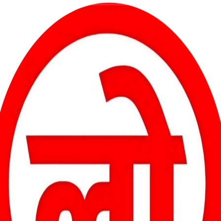
CG: नशे में हॉस्पिटल पहुंचा टीचर, तोड़फोड़ और गाली-गलौज पर उतरा
क्यू में वन अधिकारी की
 टला बड़ा खतरा
भिलाई की मतदाता सूची में पहुँच गया विजय
गीरथी यादव उदंती-
केशरवानी का नाम, निर्वाचन प्रणाली की बड़ी
व। अवैध शिकार के फंदे में
लापरवाही उजागर