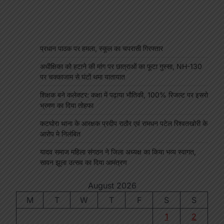
प्रधान पाठक पर हमला, स्कूल का चपरासी गिरफ्तार
अधीक्षिका को हटाने की मांग पर छात्राओं का फूटा गुस्सा, NH-130
पर चक्काजाम से घंटों थमा यातायात
शिक्षक बने कलेक्टर: कक्षा में पढ़ाया भौतिकी, 100% रिजल्ट पर इसरो
भ्रमण का दिया तोहफा
कटघोरा थाना के आरक्षक प्रदीप राठौर एवं रामधन पटेल रिश्वतखोरी के
आरोप मे निलंबित
यादव समाज महिला संगठन ने जिला अध्यक्ष का किया भव्य स्वागत,
सावन झूला उत्सव का दिया आमंत्रण
August 2026
M
T
W
T
F
S
S
1
2