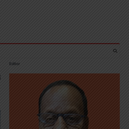
Editor
क