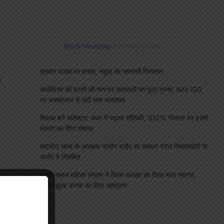
Stock Heatmap
by TradingView
प्रधान पाठक पर हमला, स्कूल का चपरासी गिरफ्तार
च
अधीक्षिका को हटाने की मांग पर छात्राओं का फूटा गुस्सा, NH-130
पर चक्काजाम से घंटों थमा यातायात
शिक्षक बने कलेक्टर: कक्षा में पढ़ाया भौतिकी, 100% रिजल्ट पर इसरो
भ्रमण का दिया तोहफा
कटघोरा थाना के आरक्षक प्रदीप राठौर एवं रामधन पटेल रिश्वतखोरी के
आरोप मे निलंबित
यादव समाज महिला संगठन ने जिला अध्यक्ष का किया भव्य स्वागत,
सावन झूला उत्सव का दिया आमंत्रण
"