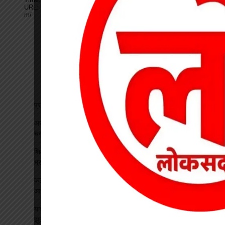
प्रधान पाठक पर हमला, स्कूल का चपरासी गिरफ्तार
अधीक्षिका को हटाने की मांग पर छात्राओं का फूटा गुस्सा, NH-130 पर
चक्काजाम से घंटों थमा यातायात
शिक्षक बने कलेक्टर: कक्षा में पढ़ाया भौतिकी, 100% रिजल्ट पर इसरो
भ्रमण का दिया तोहफा
कटघोरा थाना के आरक्षक प्रदीप राठौर एवं रामधन पटेल रिश्वतखोरी के
आरोप मे निलंबित
यादव समाज महिला संगठन ने जिला अध्यक्ष का किया भव्य स्वागत, सावन
झूला उत्सव का दिया आमंत्रण