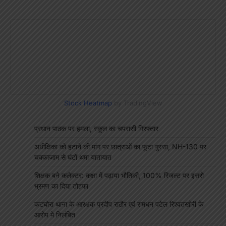
Stock Heatmap
by TradingView
प्रधान पाठक पर हमला, स्कूल का चपरासी गिरफ्तार
अधीक्षिका को हटाने की मांग पर छात्राओं का फूटा गुस्सा, NH-130 पर
चक्काजाम से घंटों थमा यातायात
शिक्षक बने कलेक्टर: कक्षा में पढ़ाया भौतिकी, 100% रिजल्ट पर इसरो
भ्रमण का दिया तोहफा
कटघोरा थाना के आरक्षक प्रदीप राठौर एवं रामधन पटेल रिश्वतखोरी के
आरोप मे निलंबित