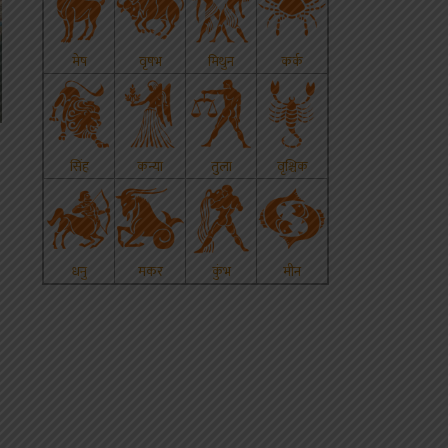
p
s
edIn
hare