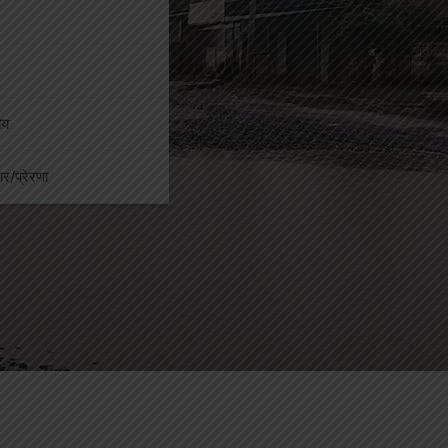
ीय
कार/प्रेरणा