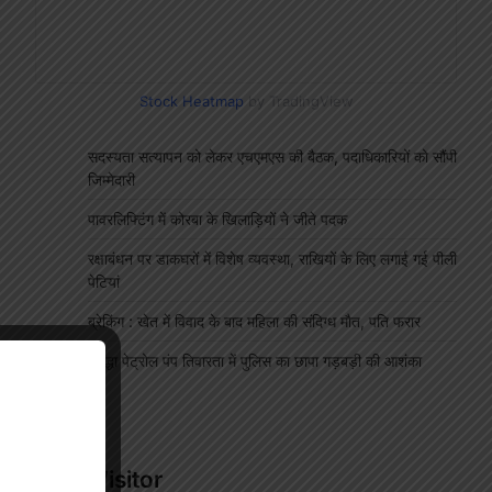
Stock Heatmap
by TradingView
सदस्यता सत्यापन को लेकर एचएमएस की बैठक, पदाधिकारियों को सौंपी
जिम्मेदारी
पावरलिफ्टिंग में कोरबा के खिलाड़ियों ने जीते पदक
रक्षाबंधन पर डाकघरों में विशेष व्यवस्था, राखियों के लिए लगाई गई पीली
पेटियां
ब्रेकिंग : खेत में विवाद के बाद महिला की संदिग्ध मौत, पति फरार
श्रद्धा पेट्रोल पंप तिवारता में पुलिस का छापा गड़बड़ी की आशंका
ं
"
Our Visitor