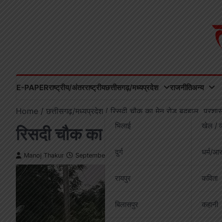
Skip
to
content
E-PAPER
राष्ट्रीय/अंतरराष्ट्रीय
छत्तीसगढ़/मध्यप्रदेश
राजनीति
अन्य
Home
छत्तीसगढ़/मध्यप्रदेश
रिसदी चौक का मेन रोड बदहाल, प्रशा
भिलाई
खेल / व
रिसदी चौक का मेन रोड बदहाल, प्
दुर्ग
धर्म/आस
Manoj Thakur
September 6, 2025
रायपुर
कविता
बिलासपुर
कहानी