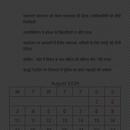
सदस्यता सत्यापन को लेकर एचएमएस की बैठक, पदाधिकारियों को सौंपी
जिम्मेदारी
पावरलिफ्टिंग में कोरबा के खिलाड़ियों ने जीते पदक
रक्षाबंधन पर डाकघरों में विशेष व्यवस्था, राखियों के लिए लगाई गई पीली
पेटियां
ब्रेकिंग : खेत में विवाद के बाद महिला की संदिग्ध मौत, पति फरार
श्रद्धा पेट्रोल पंप तिवारता में पुलिस का छापा गड़बड़ी की आशंका
August 2026
M
T
W
T
F
S
S
1
2
3
4
5
6
7
8
9
10
11
12
13
14
15
16