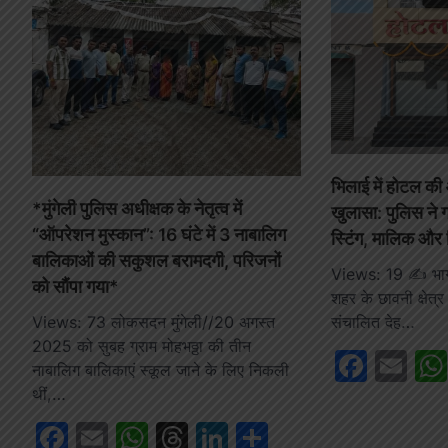
भिलाई में होटल की आ
*मुंगेली पुलिस अधीक्षक के नेतृत्व में
खुलासा: पुलिस ने
“ऑपरेशन मुस्कान”: 16 घंटे में 3 नाबालिग
स्टिंग, मालिक और र
बालिकाओं की सकुशल बरामदगी, परिजनों
Views: 19 ✍️ भ
को सौंपा गया*
शहर के छावनी क्षेत्र
संचालित देह…
Views: 73 लोकसदन मुंगेली//20 अगस्त
2025 को सुबह ग्राम मोहभठ्ठा की तीन
Face
Em
नाबालिग बालिकाएं स्कूल जाने के लिए निकली
थीं,…
Facebook
Email
WhatsApp
Threads
LinkedIn
Share