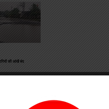
ियों की आंखें बंद
तरह से जर्जर हो चुका है। जगह-जगह गड्ढों और टूटी सड़कों के कारण राहगीरो
और भी बिगड़ गए हैं, सड़क पर भरे पानी और गड्ढों के कारण आए दिन छोटी-बड़ी