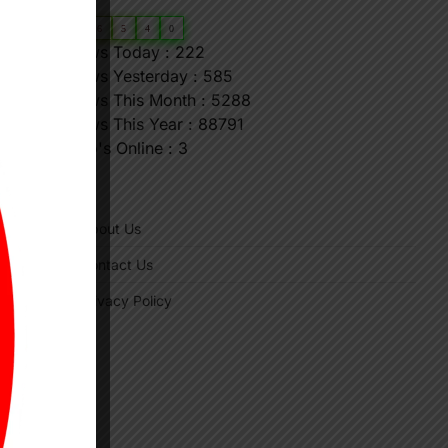
0
6
6
5
4
0
Views Today : 222
Views Yesterday : 585
Views This Month : 5288
Views This Year : 88791
Who's Online : 3
"
About Us
Contact Us
Privacy Policy