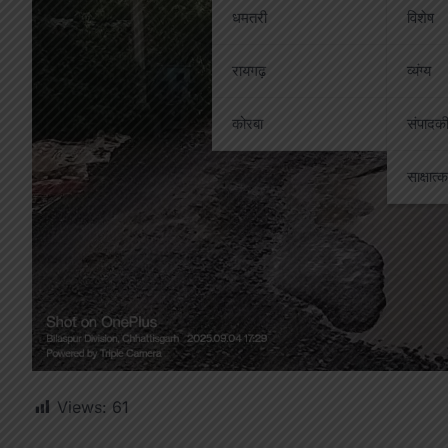
धमतरी
विशेष
रायगढ़
व्यंग्य
कोरबा
संपादक
साक्षात्
Views:
61