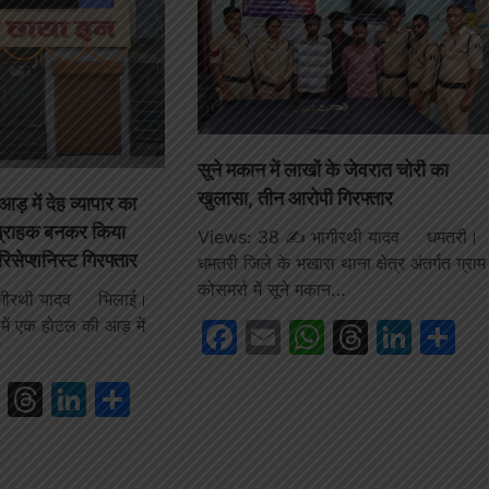
सूने मकान में लाखों के जेवरात चोरी का
खुलासा, तीन आरोपी गिरफ्तार
ड़ में देह व्यापार का
 ग्राहक बनकर किया
Views: 38 ✍️ भागीरथी यादव धमतरी।
िसेप्शनिस्ट गिरफ्तार
धमतरी जिले के भखारा थाना क्षेत्र अंतर्गत ग्राम
कोसमर्रा में सूने मकान…
ागीरथी यादव भिलाई।
 में एक होटल की आड़ में
Facebook
Email
WhatsAp
Thread
Link
S
book
ail
WhatsApp
Threads
LinkedIn
Share