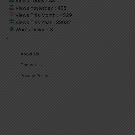
Views Today : 48
Views Yesterday : 408
Views This Month : 4529
Views This Year : 88032
Who's Online : 3
"
About Us
Contact Us
Privacy Policy