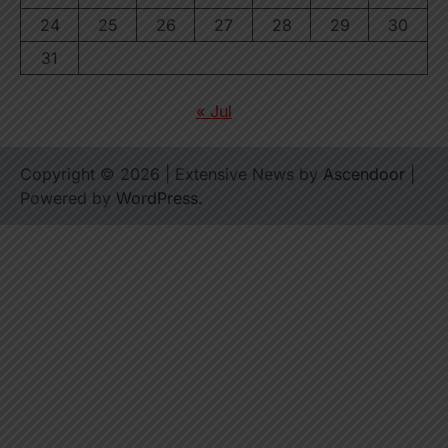
24
25
26
27
28
29
30
31
« Jul
Copyright © 2026
| Extensive News by
Ascendoor
|
Powered by
WordPress
.