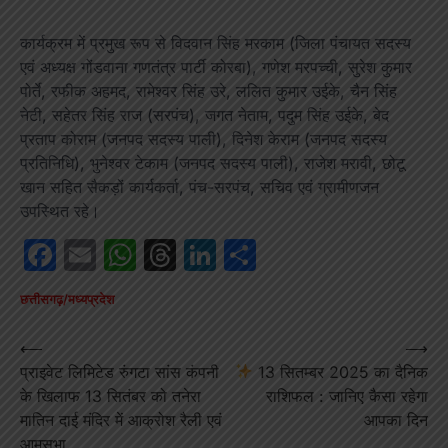
कार्यक्रम में प्रमुख रूप से विदवान सिंह मरकाम (जिला पंचायत सदस्य
एवं अध्यक्ष गोंडवाना गणतंत्र पार्टी कोरबा), गणेश मरपच्ची, सुरेश कुमार
पोर्ते, रफीक अहमद, रामेश्वर सिंह उरे, ललित कुमार उईके, चैन सिंह
नेटी, सहेतर सिंह राज (सरपंच), जगत नेताम, पदुम सिंह उईके, बेद
प्रताप कोराम (जनपद सदस्य पाली), दिनेश केराम (जनपद सदस्य
प्रतिनिधि), भुनेश्वर टेकाम (जनपद सदस्य पाली), राजेश मरावी, छोटू
खान सहित सैकड़ों कार्यकर्ता, पंच-सरपंच, सचिव एवं ग्रामीणजन
उपस्थित रहे।
Facebook
Email
WhatsApp
Threads
LinkedIn
Share
छत्तीसगढ़/मध्यप्रदेश
Post
⟵
⟶
प्राइवेट लिमिटेड रुंगटा सांस कंपनी
13 सितम्बर 2025 का दैनिक
navigation
के खिलाफ 13 सितंबर को तनेरा
राशिफल : जानिए कैसा रहेगा
मातिन दाई मंदिर में आक्रोश रैली एवं
आपका दिन
आमसभा