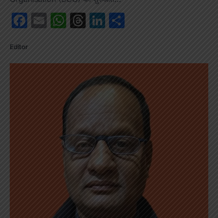
Facebook
Email
WhatsApp
Threads
LinkedIn
Share
Editor