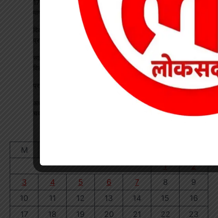
17 अगस्त की हड़ताल से पहले चेयरमैन ने बुलाई बैठक, बिजली कर्मियों की
मांगों पर बनी सहमति
विकसित भारत रोजगार मिशन पर खारंग में एकदिवसीय प्रशिक्षण, जनपद
प्रतिनिधियों ने सीखी योजनाओं के प्रभावी क्रियान्वयन की बारीकियां
साइबर सुरक्षा एवं छात्र कानून जागरूकता कार्यक्रम आयोजित, प्रतिभावान
विद्यार्थियों का हुआ सम्मान
प्रधान पाठक पर हमला, स्कूल का चपरासी गिरफ्तार
अधीक्षिका को हटाने की मांग पर छात्राओं का फूटा गुस्सा, NH-130 पर
चक्काजाम से घंटों थमा यातायात
August 2026
M
T
W
T
F
S
S
1
2
3
4
5
6
7
8
9
10
11
12
13
14
15
16
17
18
19
20
21
22
23