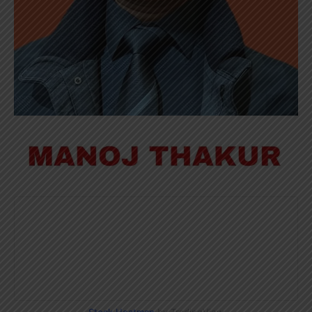
Stock Heatmap
by TradingView