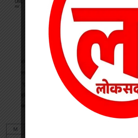
ब्रेकिंग : खेत में विवाद के बाद महिला की संदिग्ध मौत, पति फरार
श्रद्धा पेट्रोल पंप तिवारता में पुलिस का छापा गड़बड़ी की आशंका
भू-प्रभावित युवाओं को रोजगार देने की मांग, महाप्रबंधक को सौंपा ज्ञापन
बुंदेली-सुतर्रा मार्ग की बदहाली पर चक्काजाम, चार घंटे थमे वाहनों के पहिए
खेत में काम कर रहे किसान पर गिरी गाज, मौत
August 2026
M
T
W
T
F
S
S