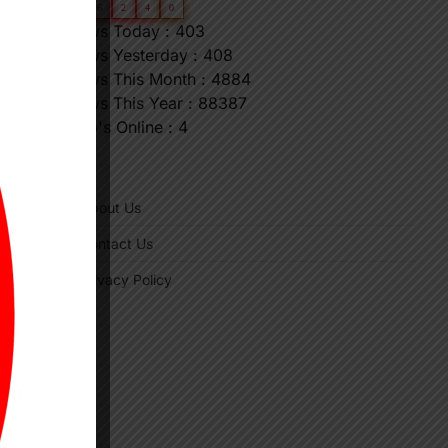
⟶
0
6
6
2
4
0
Views Today : 403
Views Yesterday : 408
Views This Month : 4884
Views This Year : 88387
Who's Online : 4
"
About Us
Contact Us
Privacy Policy