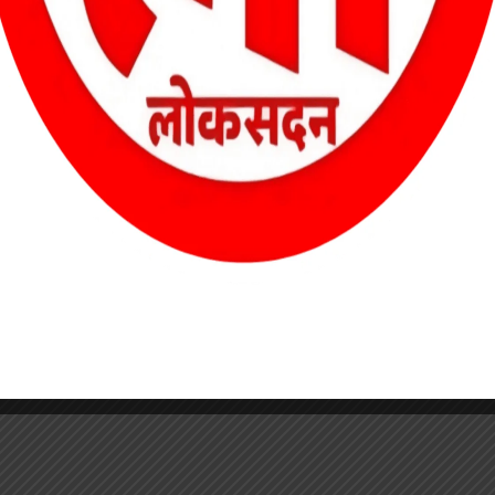
का आतंक लगातार…
सफलता मिली है। सुकमा इलाके में चल…
book
ail
WhatsApp
Threads
LinkedIn
Share
Facebook
Email
WhatsAp
Thread
Link
S