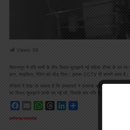
Views:
59
बिलासपुर में पति पत्नी के बीच विवाद सुलझाने गई महिला टीचर के घर पर
कार, साइकिल, रेलिंग को तोड़ दिया। इसका CCTV भी सामने आया है। मामल
वीडियो में देखा जा सकता है कि हमलावरों ने दरवाजा खटखटाया, नहीं ख
का विवाद सुलझाने उनके घर गई थी, जिसके बाद पति ने महिला टीचर पर 
Facebook
Email
WhatsApp
Threads
LinkedIn
Share
छत्तीसगढ़/मध्यप्रदेश