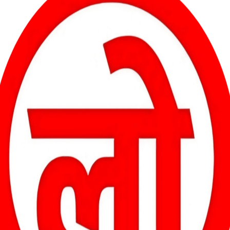
कोरबा में चाकूबाजी से सनसनी, 50 वर्षीय निखिलेश पाल
पर जानलेवा हमला
कोयला लोड ट्रेलर के
सुकमा में बड़ा ऑपरेशन: कुख्यात नक्सली
 बाल-बाल बचे चालक व
हिडमा और उसकी पत्नी राजे ढेर, 50 लाख
के इनामी का अंत
ट: सुशील जायसवाल
Views: 46 ✍️ भागीरथी यादव छत्तीसगढ़–
यां कटघोरा वन मंडल में
आंध्र प्रदेश सीमा पर सुरक्षाबलों को बड़ी