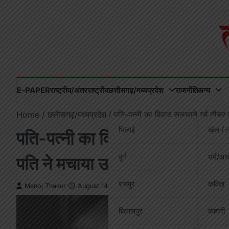
Skip
to
content
E-PAPER
राष्ट्रीय/अंतरराष्ट्रीय
छत्तीसगढ़/मध्यप्रदेश
राजनीति
अन्य
Home
छत्तीसगढ़/मध्यप्रदेश
पति-पत्नी का विवाद सुलझाने गई टीचर 
भिलाई
खेल / व
पति-पत्नी का विवाद सुलझाने गई टी
दुर्ग
धर्म/आस
पति ने मचाया उत्पात
रायपुर
कविता
Manoj Thakur
August 14, 2025
बिलासपुर
कहानी