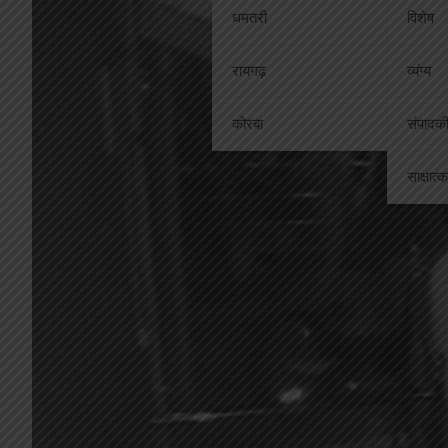
धमतरी
विशेष
रायगढ़
व्यंग्य
कोरबा
संपादक
साक्षात्