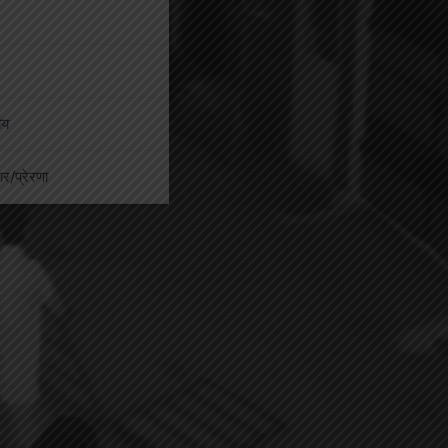
ीय
कार/प्रेरणा