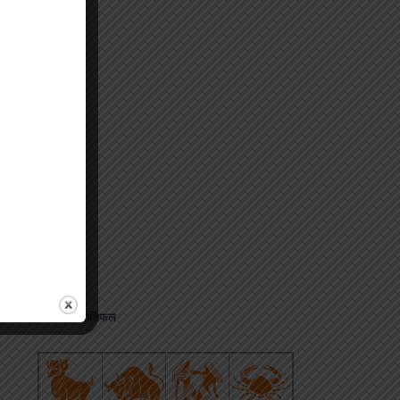
p
s
edIn
hare
जानिए अपना राशिफल