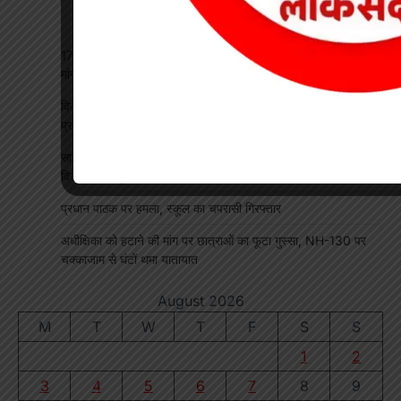
17 अगस्त की हड़ताल से पहले चेयरमैन ने बुलाई बैठक, बिजली कर्मियों की
मांगों पर बनी सहमति
विकसित भारत रोजगार मिशन पर खारंग में एकदिवसीय प्रशिक्षण, जनपद
प्रतिनिधियों ने सीखी योजनाओं के प्रभावी क्रियान्वयन की बारीकियां
साइबर सुरक्षा एवं छात्र कानून जागरूकता कार्यक्रम आयोजित, प्रतिभावान
विद्यार्थियों का हुआ सम्मान
प्रधान पाठक पर हमला, स्कूल का चपरासी गिरफ्तार
अधीक्षिका को हटाने की मांग पर छात्राओं का फूटा गुस्सा, NH-130 पर
चक्काजाम से घंटों थमा यातायात
August 2026
M
T
W
T
F
S
S
1
2
3
4
5
6
7
8
9