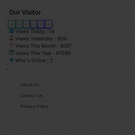
Our Visitor
0
6
5
5
8
4
Views Today : 14
Views Yesterday : 809
Views This Month : 4087
Views This Year : 87590
Who's Online : 2
"
About Us
Contact Us
Privacy Policy