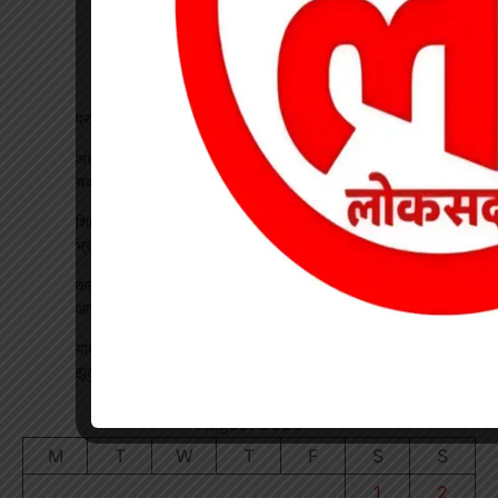
प्रधान पाठक पर हमला, स्कूल का चपरासी गिरफ्तार
अधीक्षिका को हटाने की मांग पर छात्राओं का फूटा गुस्सा, NH-130 पर
चक्काजाम से घंटों थमा यातायात
शिक्षक बने कलेक्टर: कक्षा में पढ़ाया भौतिकी, 100% रिजल्ट पर इसरो
भ्रमण का दिया तोहफा
कटघोरा थाना के आरक्षक प्रदीप राठौर एवं रामधन पटेल रिश्वतखोरी के
आरोप मे निलंबित
यादव समाज महिला संगठन ने जिला अध्यक्ष का किया भव्य स्वागत, सावन
झूला उत्सव का दिया आमंत्रण
August 2026
M
T
W
T
F
S
S
1
2