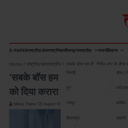
Skip
to
content
E-PAPER
राष्ट्रीय/अंतरराष्ट्रीय
छत्तीसगढ़/मध्यप्रदेश
राजनीति
अन्य
Home
राष्ट्रीय/अंतरराष्ट्रीय
‘सबके बॉस हम हैं’, टैरिफ वार के बीच र
भिलाई
खेल / व
‘सबके बॉस हम हैं’, टैरिफ वार के बीच 
दुर्ग
धर्म/आस
को दिया करारा जवाब
रायपुर
कविता
Manoj Thakur
August 10, 2025
बिलासपुर
कहानी