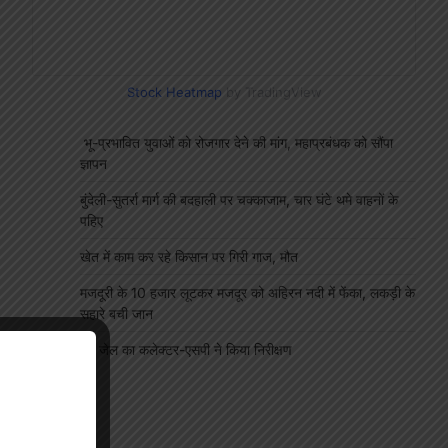
Stock Heatmap
by TradingView
भू-प्रभावित युवाओं को रोजगार देने की मांग, महाप्रबंधक को सौंपा
ज्ञापन
बुंदेली-सुतर्रा मार्ग की बदहाली पर चक्काजाम, चार घंटे थमे वाहनों के
पहिए
खेत में काम कर रहे किसान पर गिरी गाज, मौत
मजदूरी के 10 हजार लूटकर मजदूर को अहिरन नदी में फेंका, लकड़ी के
सहारे बची जान
उप जेल का कलेक्टर-एसपी ने किया निरीक्षण
"