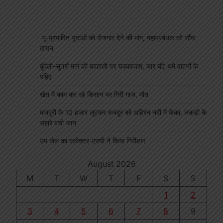
भू-प्रभावित युवाओं को रोजगार देने की मांग, महाप्रबंधक को सौंपा
ज्ञापन
बुंदेली-सुतर्रा मार्ग की बदहाली पर चक्काजाम, चार घंटे थमे वाहनों के
पहिए
खेत में काम कर रहे किसान पर गिरी गाज, मौत
मजदूरी के 10 हजार लूटकर मजदूर को अहिरन नदी में फेंका, लकड़ी के
सहारे बची जान
उप जेल का कलेक्टर-एसपी ने किया निरीक्षण
August 2026
M
T
W
T
F
S
S
1
2
3
4
5
6
7
8
9