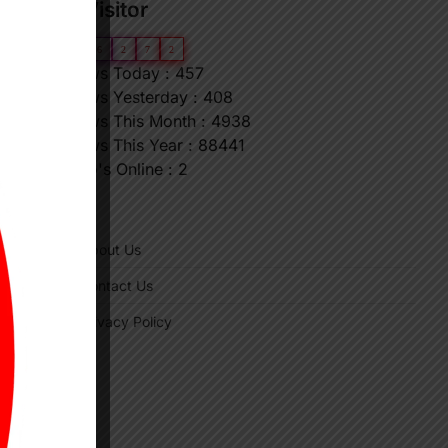
Our Visitor
0
6
6
2
7
2
Views Today : 457
Views Yesterday : 408
Views This Month : 4938
Views This Year : 88441
Who's Online : 2
⟶
"
About Us
Contact Us
Privacy Policy