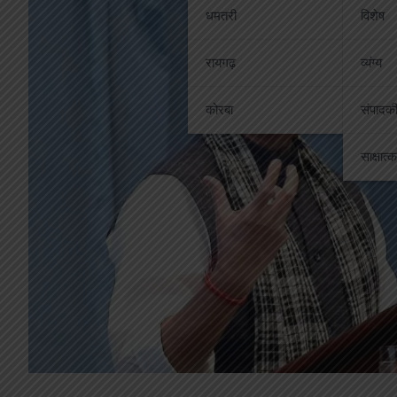
धमतरी
विशेष
रायगढ़
व्यंग्य
कोरबा
संपादक
साक्षात्