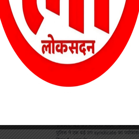
ं को मिली बम की
स्कूल खाली करवाए, बम
ी।’ दिल्ली के 3 स्कूलों
की धमकी मिली। इसके बाद
book
ail
WhatsApp
Threads
LinkedIn
Share
अररिया में फर्जी दरोगा का भंडाफोड़, तीन
साल से वर्दी की आड़ में चला रहा था ठगी का
खेल
Views: 45 ✍️ भागीरथी यादव अररिया में
पुलिस ने एक बड़े ठग syndicate का पर्दाफाश