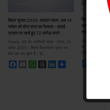
दिल्ली के 3 स्कूलो
बिहार चुनाव 2025: मतदान खत्म, अब 14
धमकी:प्रशासन ने 
नवंबर को होगा सत्ता का फैसला – हवाई
स्क्वॉड पहुंचा
प्रचार पर खर्च हुए 72 करोड़ रुपये
Views: 56 नई दिल्ल
Views: 39 ✍️ भागीरथी यादव पटना, 13
को सोमवार को बम 
नवंबर 2025। बिहार विधानसभा चुनाव का
एहतियात के तौर…
शोर अब थम चुका है। दो…
Face
Em
Facebook
Email
WhatsApp
Threads
LinkedIn
Share