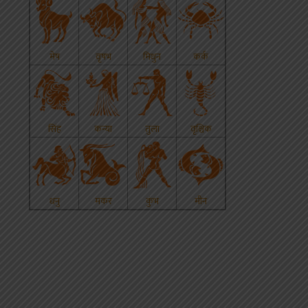
p
s
edIn
hare