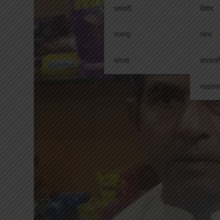
धमतरी
विशेष
रायगढ़
व्यंग्य
कोरबा
संपादक
साक्षात्