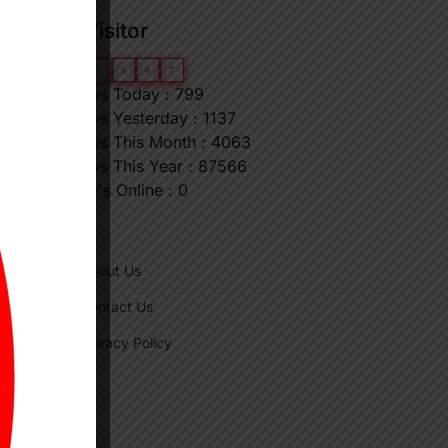
Our Visitor
0
6
5
5
6
7
Views Today : 799
Views Yesterday : 1137
Views This Month : 4063
Views This Year : 87566
Who's Online : 0
"
About Us
Contact Us
Privacy Policy