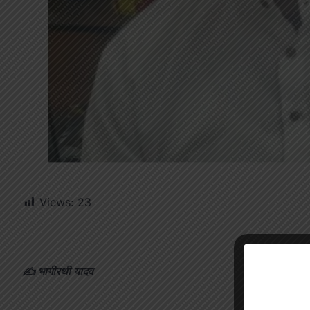
Views:
23
✍️ भागीरथी यादव