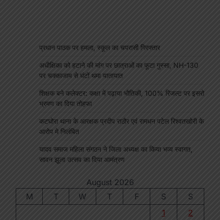
p
s
edIn
hare
प्रधान पाठक पर हमला, स्कूल का चपरासी गिरफ्तार
अधीक्षिका को हटाने की मांग पर छात्राओं का फूटा गुस्सा, NH-130
पर चक्काजाम से घंटों थमा यातायात
शिक्षक बने कलेक्टर: कक्षा में पढ़ाया भौतिकी, 100% रिजल्ट पर इसरो
भ्रमण का दिया तोहफा
कटघोरा थाना के आरक्षक प्रदीप राठौर एवं रामधन पटेल रिश्वतखोरी के
आरोप मे निलंबित
यादव समाज महिला संगठन ने जिला अध्यक्ष का किया भव्य स्वागत,
सावन झूला उत्सव का दिया आमंत्रण
August 2026
M
T
W
T
F
S
S
1
2