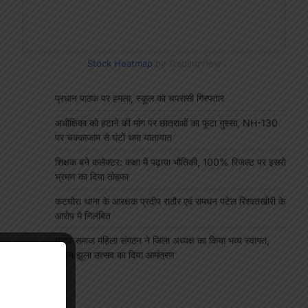
Stock Heatmap
by TradingView
प्रधान पाठक पर हमला, स्कूल का चपरासी गिरफ्तार
अधीक्षिका को हटाने की मांग पर छात्राओं का फूटा गुस्सा, NH-130
पर चक्काजाम से घंटों थमा यातायात
शिक्षक बने कलेक्टर: कक्षा में पढ़ाया भौतिकी, 100% रिजल्ट पर इसरो
भ्रमण का दिया तोहफा
कटघोरा थाना के आरक्षक प्रदीप राठौर एवं रामधन पटेल रिश्वतखोरी के
आरोप मे निलंबित
यादव समाज महिला संगठन ने जिला अध्यक्ष का किया भव्य स्वागत,
सावन झूला उत्सव का दिया आमंत्रण
"