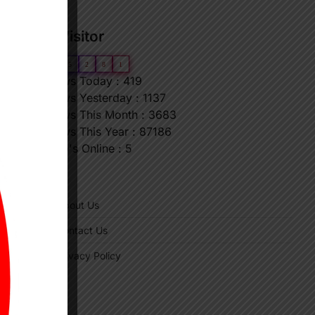
Our Visitor
0
6
5
2
8
1
Views Today : 419
Views Yesterday : 1137
Views This Month : 3683
Views This Year : 87186
Who's Online : 5
"
About Us
Contact Us
Privacy Policy
p
s
edIn
hare