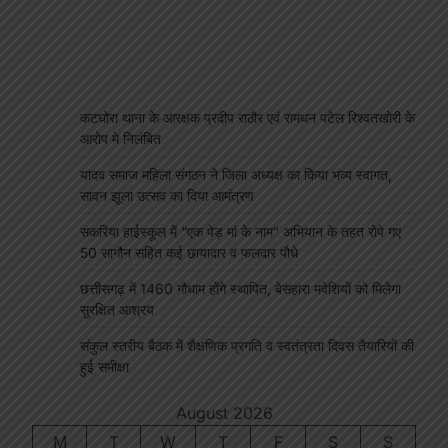
कटघोरा थाना के आरक्षक प्रदीप राठौर एवं रामधन पटेल रिश्वतखोरी के
आरोप मे निलंबित
यादव समाज महिला संगठन ने जिला अध्यक्ष का किया भव्य स्वागत,
सावन झूला उत्सव का दिया आमंत्रण
सकरिया हाईस्कूल में “एक पेड़ मां के नाम” अभियान के तहत रोपे गए
50 सागौन सहित कई छायादार व फलदार पौधे
छत्तीसगढ़ में 1460 गौधाम होंगे स्थापित, बेसहारा मवेशियों को मिलेगा
सुरक्षित आश्रय
संकुल स्तरीय बैठक में शैक्षणिक प्रगति व स्वतंत्रता दिवस तैयारियों की
हुई समीक्षा
August 2026
M
T
W
T
F
S
S