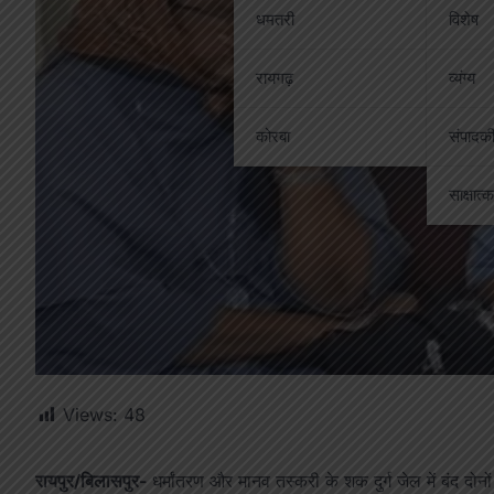
धमतरी
विशेष
रायगढ़
व्यंग्य
कोरबा
संपादक
साक्षात्
Views:
48
रायपुर/बिलासपुर-
धर्मांतरण और मानव तस्करी के शक दुर्ग जेल में बंद 