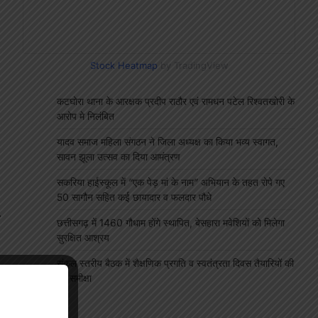
Stock Heatmap
by TradingView
कटघोरा थाना के आरक्षक प्रदीप राठौर एवं रामधन पटेल रिश्वतखोरी के
आरोप मे निलंबित
यादव समाज महिला संगठन ने जिला अध्यक्ष का किया भव्य स्वागत,
सावन झूला उत्सव का दिया आमंत्रण
सकरिया हाईस्कूल में “एक पेड़ मां के नाम” अभियान के तहत रोपे गए
50 सागौन सहित कई छायादार व फलदार पौधे
⟶
छत्तीसगढ़ में 1460 गौधाम होंगे स्थापित, बेसहारा मवेशियों को मिलेगा
सुरक्षित आश्रय
संकुल स्तरीय बैठक में शैक्षणिक प्रगति व स्वतंत्रता दिवस तैयारियों की
हुई समीक्षा
"