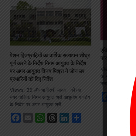
एक्सिस Bank के इ
पेंशन हितग्राहियों का वार्षिक सत्यापन शीघ्र
पार, ग्राहकों के थे 
पूर्ण करने के निर्देश निगम आयुक्त के निर्देश
Views: 65 डोंगरगढ
पर अपर आयुक्त विनय मिश्रा ने जोन उप
के सामने संचालित एक्
प्रभारियों को दिए निर्देश
ग्राहकों के करोड़ों
Views: 35 ✍️ भागीरथी यादव कोरबा।
Face
Em
नगर पालिक निगम आयुक्त श्री आशुतोष पाण्डेय
के निर्देश पर अपर आयुक्त श्री…
Facebook
Email
WhatsApp
Threads
LinkedIn
Share