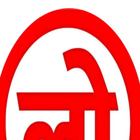
स शाखा से 5 करोड़
पैसे
़ : शहर के महावीर तालाब
हंसदेव नदी डुबान में मिला सड़ी-गली अवस्था
सिस बैंक ब्रांच में
में शव, एमसीबी जिले के लापता व्यक्ति की हुई
 रुपए का…
पहचान
book
ail
WhatsApp
Threads
LinkedIn
Share
Views: 103 कोरबी पुलिस ने ग्रामीणों की
सूचना पर देर रात चलाया रेस्क्यू, पोस्टमार्टम के
बाद शव परिजनों को सौंपा…
Facebook
Email
WhatsAp
Thread
Link
S