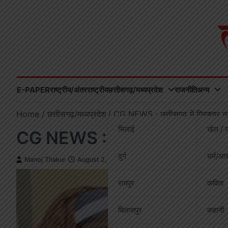
Skip
to
content
E-PAPER
राष्ट्रीय/अंतरराष्ट्रीय
छत्तीसगढ़/मध्यप्रदेश
राजनीति
अन्य
Home
छत्तीसगढ़/मध्यप्रदेश
CG NEWS : छत्तीसगढ़ में गिरफ्तार नन
भिलाई
खेल / व
CG NEWS : छत्तीसगढ़ में गिरफ्ता
दुर्ग
धर्म/आस
Manoj Thakur
August 2, 2025
रायपुर
कविता
बिलासपुर
कहानी