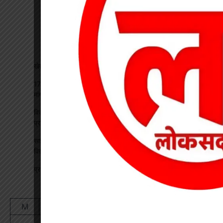
खेत में मिला चार फीट का मगरमच्छ देखें
17 अगस्त की हड़ताल से पहले चेयरमैन ने बुलाई बैठक, बिजली कर्मियों की
मांगों पर बनी सहमति
विकसित भारत रोजगार मिशन पर खारंग में एकदिवसीय प्रशिक्षण, जनपद
प्रतिनिधियों ने सीखी योजनाओं के प्रभावी क्रियान्वयन की बारीकियां
साइबर सुरक्षा एवं छात्र कानून जागरूकता कार्यक्रम आयोजित, प्रतिभावान
विद्यार्थियों का हुआ सम्मान
प्रधान पाठक पर हमला, स्कूल का चपरासी गिरफ्तार
August 2026
M
T
W
T
F
S
S