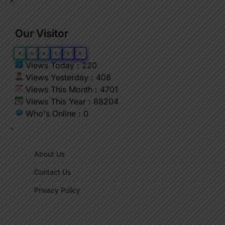
"
Our Visitor
0
6
6
1
0
0
Views Today : 220
Views Yesterday : 408
Views This Month : 4701
Views This Year : 88204
Who's Online : 0
"
About Us
Contact Us
Privacy Policy