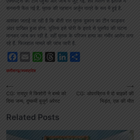
एक्सपर्ट्स की टीम पहुंची और जांच में जुट गई. शव मिलने से इलाक में
सनसनी फैल गई है. मृतक की पहचान अर्जुन पात्रे के रूप में हुई है.
आशंका जताई जा रही है कि बीती रात मृतक दुकान का टीन फाड़कर
अंदर दाखिल हुआ होगा. पुलिस इसे चोरी के इरादे से घुसपैठ की घटना
मानकर जांच कर रही है. वहीं मृतक के परिजन हत्या का गंभीर आरोप लगा
रहे हैं. फिलहाल मामले की जांच जारी है.
Facebook
Email
WhatsApp
Threads
LinkedIn
Share
छत्तीसगढ़/मध्यप्रदेश
Post
⟵
⟶
CG: रायपुर में किशोरी ने बच्चे को
CG: ओवरब्रिज में दो बाइकों की
navigation
दिया जन्म, दुष्कर्मी बुजुर्ग अरेस्ट
भिड़ंत, एक की मौत
Related Posts