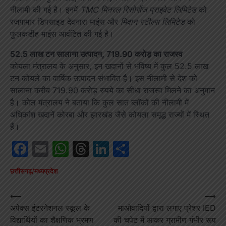
नीलामी की गई है। इनमें
TMC मिनरल रिसोर्सेज प्राइवेट लिमिटेड
को
रजगामार डिपसाइड देवनारा माइंस और
मिवान स्टील्स लिमिटेड
को
फुलकडीह माइंस आवंटित की गई है।
52.5 लाख टन सालाना उत्पादन, 719.90 करोड़ का राजस्व
कोयला मंत्रालय के अनुसार, इन खदानों से भविष्य में कुल 52.5 लाख
टन कोयले का वार्षिक उत्पादन संभावित है। इस नीलामी से देश को
सालाना करीब 719.90 करोड़ रुपये का सीधा राजस्व मिलने का अनुमान
है। कोल मंत्रालय ने बताया कि कुल सात ब्लॉकों की नीलामी में
अधिकांश खदानें कोरबा और झारखंड जैसे कोयला समृद्ध राज्यों में स्थित
हैं।
Facebook
Email
WhatsApp
Threads
LinkedIn
Share
छत्तीसगढ़/मध्यप्रदेश
Post
⟵
⟶
अपेक्स इंटरनेशनल स्कूल के
माओवादियों द्वारा लगाए प्रेशर IED
navigation
विद्यार्थियों का शैक्षणिक भ्रमण
की चपेट में आकर ग्रामीण गंभीर रूप