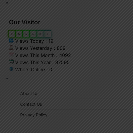
"
Our Visitor
0
6
5
5
8
9
Views Today : 19
Views Yesterday : 809
Views This Month : 4092
Views This Year : 87595
Who's Online : 0
"
About Us
Contact Us
Privacy Policy