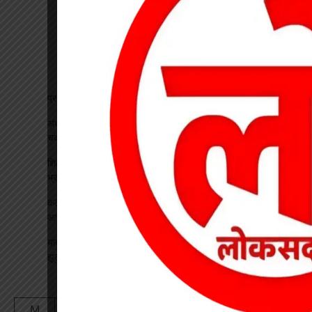
प्रधान पाठक पर हमला, स्कूल का चपरासी गिरफ्तार
अधीक्षिका को हटाने की मांग पर छात्राओं का फूटा गुस्सा, NH-130 पर
चक्काजाम से घंटों थमा यातायात
शिक्षक बने कलेक्टर: कक्षा में पढ़ाया भौतिकी, 100% रिजल्ट पर इसरो
भ्रमण का दिया तोहफा
कटघोरा थाना के आरक्षक प्रदीप राठौर एवं रामधन पटेल रिश्वतखोरी के
आरोप मे निलंबित
यादव समाज महिला संगठन ने जिला अध्यक्ष का किया भव्य स्वागत, सावन
झूला उत्सव का दिया आमंत्रण
August 2026
M
T
W
T
F
S
S