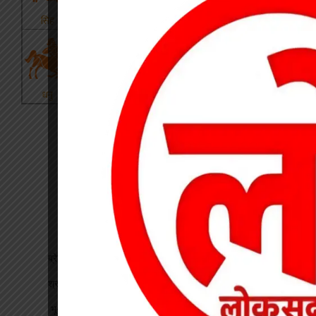
ब्रेकिंग : खेत में विवाद के बाद महिला की संदिग्ध मौत, पति फरार
श्रद्धा पेट्रोल पंप तिवारता में पुलिस का छापा गड़बड़ी की आशंका
भू-प्रभावित युवाओं को रोजगार देने की मांग, महाप्रबंधक को सौंपा ज्ञापन