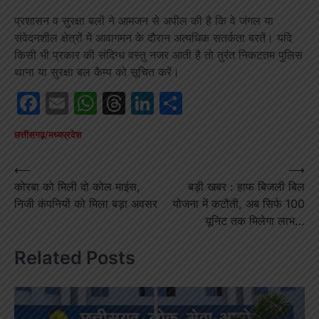
प्रशासन व सुरक्षा बलों ने आमजन से अपील की है कि वे जंगल या
संवेदनशील क्षेत्रों में आवागमन के दौरान अत्यधिक सतर्कता बरतें। यदि
किसी भी प्रकार की संदिग्ध वस्तु नजर आती है तो तुरंत निकटतम पुलिस
थाना या सुरक्षा बल कैम्प को सूचित करें।
Facebook
Email
WhatsApp
Threads
LinkedIn
Share
छत्तीसगढ़/मध्यप्रदेश
Post
⟵
⟶
कोरबा को मिली दो कोल माइंस,
बड़ी खबर : हाफ बिजली बिल
navigation
निजी कंपनियों को मिला बड़ा अवसर
योजना में कटौती, अब सिर्फ 100
यूनिट तक मिलेगा लाभ…
Related Posts