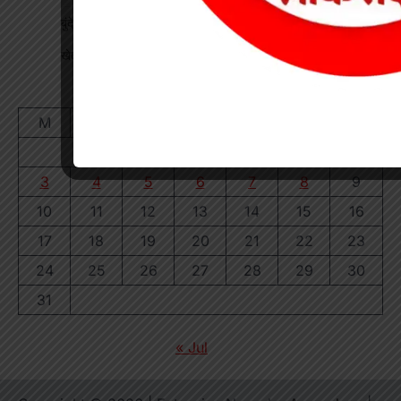
बुंदेली-सुतर्रा मार्ग की बदहाली पर चक्काजाम, चार घंटे थमे वाहनों के पहिए
खेत में काम कर रहे किसान पर गिरी गाज, मौत
August 2026
M
T
W
T
F
S
S
1
2
3
4
5
6
7
8
9
10
11
12
13
14
15
16
17
18
19
20
21
22
23
24
25
26
27
28
29
30
31
« Jul