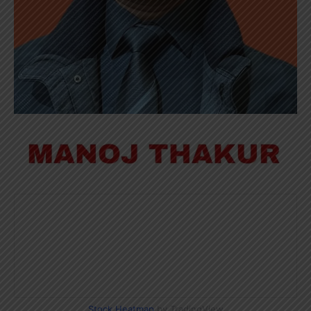
Stock Heatmap
by TradingView