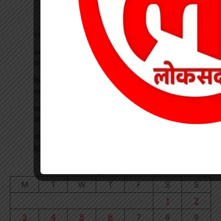
प्रधान पाठक पर हमला, स्कूल का चपरासी गिरफ्तार
अधीक्षिका को हटाने की मांग पर छात्राओं का फूटा गुस्सा, NH-130 पर
चक्काजाम से घंटों थमा यातायात
शिक्षक बने कलेक्टर: कक्षा में पढ़ाया भौतिकी, 100% रिजल्ट पर इसरो
भ्रमण का दिया तोहफा
कटघोरा थाना के आरक्षक प्रदीप राठौर एवं रामधन पटेल रिश्वतखोरी के
आरोप मे निलंबित
यादव समाज महिला संगठन ने जिला अध्यक्ष का किया भव्य स्वागत, सावन
झूला उत्सव का दिया आमंत्रण
August 2026
M
T
W
T
F
S
S
1
2
3
4
5
6
7
8
9