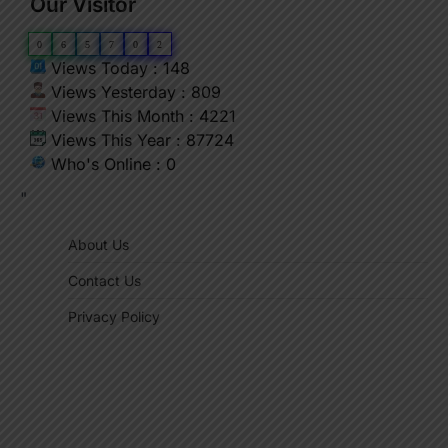
Our Visitor
0
6
5
7
0
2
Views Today : 148
Views Yesterday : 809
Views This Month : 4221
Views This Year : 87724
Who's Online : 0
"
About Us
Contact Us
Privacy Policy