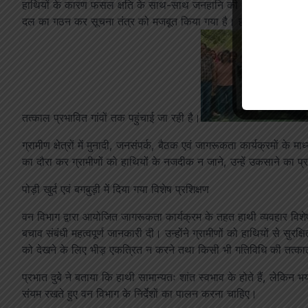
हाथियों के कारण फसल क्षति के साथ-साथ जनहानि की आशंका को देखते हुए
दल का गठन कर सूचना तंत्र को मजबूत किया गया है। हाथियों की गतिवि
तत्काल प्रभावित गांवों तक पहुंचाई जा रही है।
ग्रामीण क्षेत्रों में मुनादी, जनसंपर्क, बैठक एवं जागरूकता कार्यक्रमों क
का दौरा कर ग्रामीणों को हाथियों के नजदीक न जाने, उन्हें उकसाने का प्
पोड़ी खुर्द एवं बगबुड़ी में दिया गया विशेष प्रशिक्षण
वन विभाग द्वारा आयोजित जागरूकता कार्यक्रम के तहत हाथी व्यवहार विशेषज्ञ एव
बचाव संबंधी महत्वपूर्ण जानकारी दी। उन्होंने ग्रामीणों को हाथियों से सु
को देखने के लिए भीड़ एकत्रित न करने तथा किसी भी गतिविधि की तत्क
प्रभात दुबे ने बताया कि हाथी सामान्यतः शांत स्वभाव के होते हैं, लेकि
संयम रखते हुए वन विभाग के निर्देशों का पालन करना चाहिए।