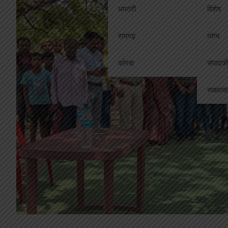
धमतरी
विशेष
रायगढ़
व्यंग्य
कोरबा
संपादक
साक्षात्