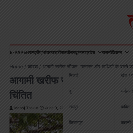
Skip
to
content
E-PAPER
राष्ट्रीय/अंतरराष्ट्रीय
छत्तीसगढ़/मध्यप्रदेश
राजनीति
अन्य
Home
कोरबा
आगामी खरीफ सीजन, मानसून और हाथियों के बढ़ते जम
भिलाई
खेल / व
आगामी खरीफ सीजन, मानसून और हाथ
दुर्ग
धर्म/आस
चिंतित
रायपुर
कविता
Manoj Thakur
June 9, 2026
बिलासपुर
कहानी