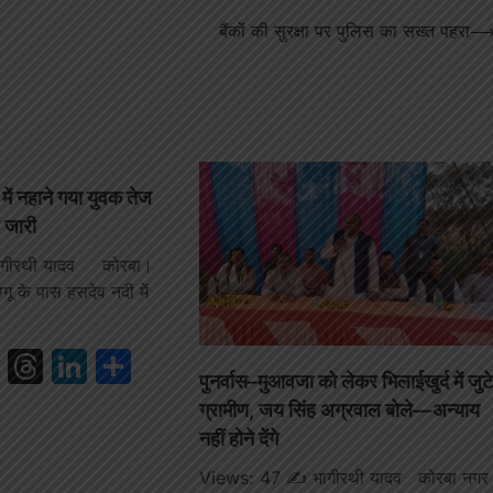
बैंकों की सुरक्षा पर पुलिस का सख्त पहरा
 में नहाने गया युवक तेज
श जारी
ागीरथी यादव कोरबा।
ुग्गू के पास हसदेव नदी में
book
ail
WhatsApp
Threads
LinkedIn
Share
पुनर्वास–मुआवजा को लेकर भिलाईखुर्द में जुट
ग्रामीण, जय सिंह अग्रवाल बोले—अन्याय
नहीं होने देंगे
Views: 47 ✍️ भागीरथी यादव कोरबा नगर