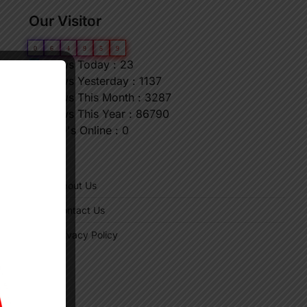
Our Visitor
0
6
4
9
5
9
Views Today : 23
Views Yesterday : 1137
Views This Month : 3287
Views This Year : 86790
Who's Online : 0
"
About Us
Contact Us
Privacy Policy