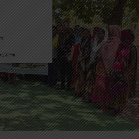
ीय
कार/प्रेरणा