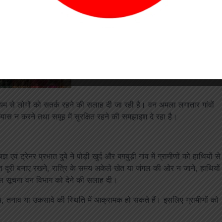
 वन विभाग ने विशेष सतर्कता बरतनी शुरू कर दी है। विभाग द्वारा हाथी मित्र
धियों पर लगातार निगरानी रखी जा रही है तथा उनकी मौजूदगी की जानकारी
े माध्यम से लोगों को सतर्क रहने की सलाह दी जा रही है। वन अमला लगातार गांवों
रयास न करने तथा समूह में सुरक्षित रहने की समझाइश दे रहा है।
ं ट्रेनर प्रभात दुबे ने पोड़ी खुर्द और बगबुड़ी गांव में ग्रामीणों को हाथियों से
रक्षित दूरी बनाए रखने, रात्रि के समय अकेले खेत या जंगल की ओर न जाने, हाथियों
ाल सूचना वन विभाग को देने की सलाह दी।
न भय, तनाव या उकसावे की स्थिति में आक्रामक हो सकते हैं। इसलिए ग्रामीणों को